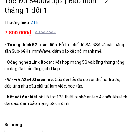
Tốc Độ 5400Mbps | Bảo hành 12
tháng 1 đổi 1
Thương hiệu:
ZTE
7.800.000₫
8.500.000₫
- Tương thích 5G toàn diện:
Hỗ trợ chế độ SA, NSA và các băng
tần Sub-6GHz, mmWave, đảm bảo kết nối mạnh mẽ.
- Công nghệ zLink Boost:
Kết hợp mạng 5G và băng thông rộng
có dây, đạt tốc độ gigabit kép.
- Wi-Fi 6 AX5400 siêu tốc:
Gấp đôi tốc độ so với thế hệ trước,
đáp ứng nhu cầu giải trí, làm việc, học tập.
- Kết nối đa thiết bị:
Hỗ trợ 128 thiết bị nhờ anten 4 chiều khuếch
đại cao, đảm bảo mạng 5G ổn định.
Số lượng: