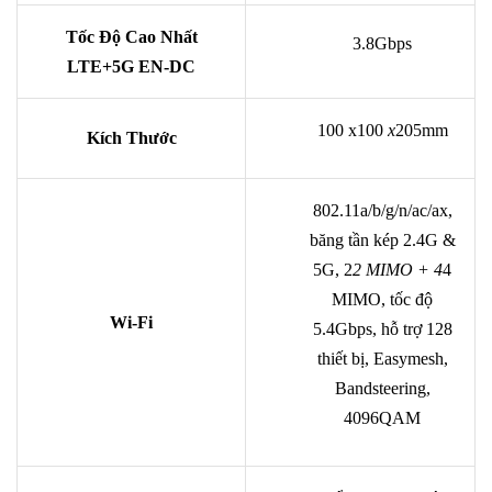
Tốc Độ Cao Nhất
3.8Gbps
LTE+5G EN-DC
100 x100
x
205mm
Kích Thước
802.11a/b/g/n/ac/ax,
băng tần kép 2.4G &
5G, 2
2 MIMO + 4
4
MIMO, tốc độ
Wi-Fi
5.4Gbps, hỗ trợ 128
thiết bị, Easymesh,
Bandsteering,
4096QAM