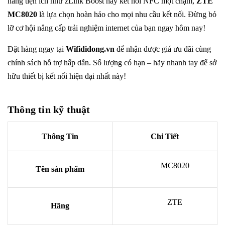
năng tiện ích như zLink Boost hay kết nối NFC một chạm,
ZTE
MC8020
là lựa chọn hoàn hảo cho mọi nhu cầu kết nối. Đừng bỏ
lỡ cơ hội nâng cấp trải nghiệm internet của bạn ngay hôm nay!
Đặt hàng ngay tại
Wifididong.vn
để nhận được giá ưu đãi cùng
chính sách hỗ trợ hấp dẫn. Số lượng có hạn – hãy nhanh tay để sở
hữu thiết bị kết nối hiện đại nhất này!
Thông tin kỹ thuật
Thông Tin
Chi Tiết
MC8020
Tên sản phẩm
ZTE
Hãng