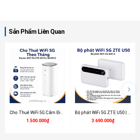
Sản Phẩm Liên Quan
Cho Thuê WiFi 5G Cắm Điện Theo Tháng - Router WiFi 5G ZTE G5 Pro MC8512 Tốc Độ Cao | Không Cần Lắp Mạng, Kết Nối Ổn Định Cho Văn Phòng & Công Trường
Bộ phát WiFi 5G ZTE U50 | Router WiFi 5G WiFi 6, Pin 4500mAh, Hỗ trợ 32 thiết bị, Thiết kế siêu nhỏ gọn | Hàng chính hãng
1.500.000₫
3.690.000₫