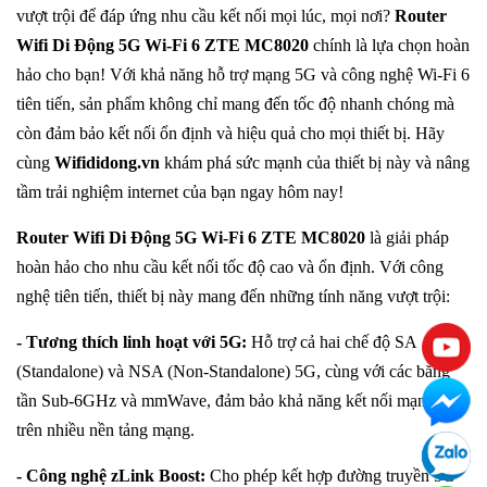
vượt trội để đáp ứng nhu cầu kết nối mọi lúc, mọi nơi?
Router
Wifi Di Động 5G Wi-Fi 6 ZTE MC8020
chính là lựa chọn hoàn
hảo cho bạn! Với khả năng hỗ trợ mạng 5G và công nghệ Wi-Fi 6
tiên tiến, sản phẩm không chỉ mang đến tốc độ nhanh chóng mà
còn đảm bảo kết nối ổn định và hiệu quả cho mọi thiết bị. Hãy
cùng
Wifididong.vn
khám phá sức mạnh của thiết bị này và nâng
tầm trải nghiệm internet của bạn ngay hôm nay!
Router Wifi Di Động 5G Wi-Fi 6 ZTE MC8020
là giải pháp
hoàn hảo cho nhu cầu kết nối tốc độ cao và ổn định. Với công
nghệ tiên tiến, thiết bị này mang đến những tính năng vượt trội:
- Tương thích linh hoạt với 5G:
Hỗ trợ cả hai chế độ SA
(Standalone) và NSA (Non-Standalone) 5G, cùng với các băng
tần Sub-6GHz và mmWave, đảm bảo khả năng kết nối mạnh mẽ
trên nhiều nền tảng mạng.
- Công nghệ zLink Boost:
Cho phép kết hợp đường truyền 5G