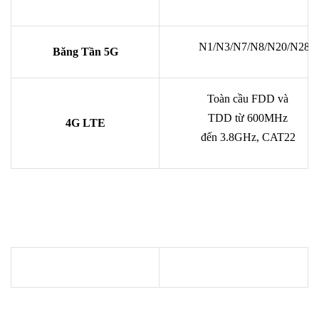
N1/N3/N7/N8/N20/N28/
Băng Tần 5G
Toàn cầu FDD và
TDD từ 600MHz
4G LTE
đến 3.8GHz, CAT22