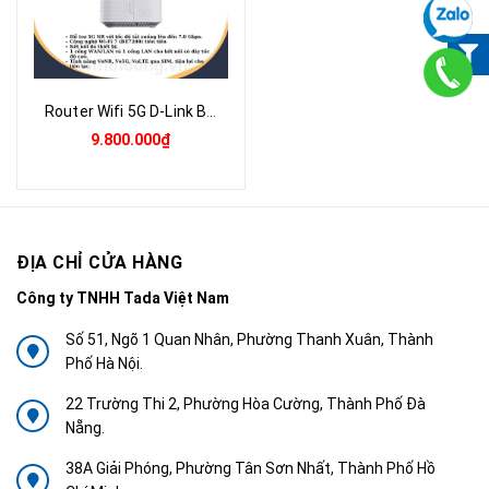
Router Wifi 5G D-Link BE7200 | Bộ Phát WiFi 5G Chuẩn WiFi 7, Hỗ Trợ VoNR – VoLTE, Tốc Độ Cực Nhanh 7200Mbps, Đa Thiết Bị Kết Nối | Hàng Chính Hãng
9.800.000₫
ĐỊA CHỈ CỬA HÀNG
Công ty TNHH Tada Việt Nam
Số 51, Ngõ 1 Quan Nhân, Phường Thanh Xuân, Thành
Phố Hà Nội.
22 Trường Thi 2, Phường Hòa Cường, Thành Phố Đà
Nẵng.
38A Giải Phóng, Phường Tân Sơn Nhất, Thành Phố Hồ