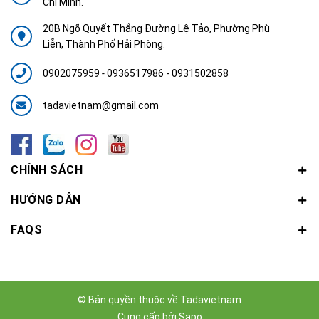
Chí Minh.
20B Ngõ Quyết Thắng Đường Lệ Tảo, Phường Phù
Liễn, Thành Phố Hải Phòng.
0902075959
-
0936517986 - 0931502858
tadavietnam@gmail.com
CHÍNH SÁCH
HƯỚNG DẪN
FAQS
© Bản quyền thuộc về
Tadavietnam
Cung cấp bởi
Sapo