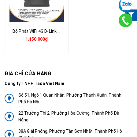
Bộ Phát WiFi 4G D-Link DWR-M930DS | Router WiFi 4G LTE 2 Khe SIM Tự Động Chuyển, Tốc Độ 150Mbps, Phát Cho 32 Thiết Bị | Hàng Chính Hãng
1.150.000₫
ĐỊA CHỈ CỬA HÀNG
Công ty TNHH Tada Việt Nam
Số 51, Ngõ 1 Quan Nhân, Phường Thanh Xuân, Thành
Phố Hà Nội.
22 Trường Thi 2, Phường Hòa Cường, Thành Phố Đà
Nẵng.
38A Giải Phóng, Phường Tân Sơn Nhất, Thành Phố Hồ