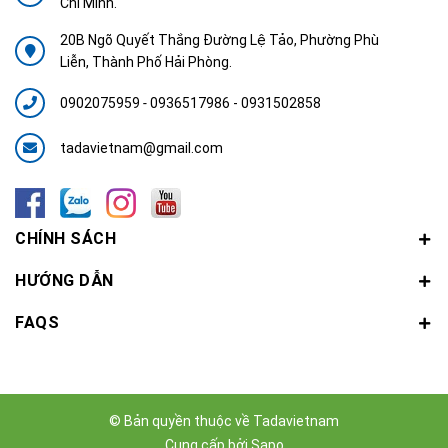
Chí Minh.
20B Ngõ Quyết Thắng Đường Lệ Tảo, Phường Phù
Liễn, Thành Phố Hải Phòng.
0902075959
-
0936517986 - 0931502858
tadavietnam@gmail.com
CHÍNH SÁCH
HƯỚNG DẪN
FAQS
© Bản quyền thuộc về
Tadavietnam
Cung cấp bởi
Sapo