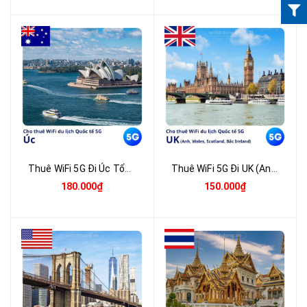
Thuê WiFi 5G Đi Úc Tốc Độ Cao - Nhận Tại Việt Nam | Giao Nhanh Toàn Quốc
Thuê WiFi 5G Đi UK (Anh, Scotland, Wales, Bắc Ireland) Không Giới Hạn - Nhận Tại Việt Nam | Giao Nhanh Toàn Quốc
180.000₫
150.000₫