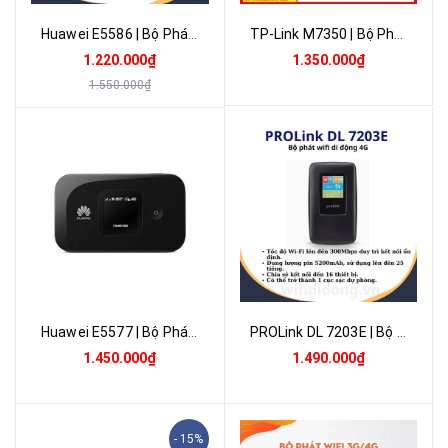
Huawei E5586 | Bộ Phát WiFi 4G CAT 6, Băng Tần 2,4GHz, Pin Lớn, 16 Thiết Bị Kết Nối Cùng Lúc | Bảo hành 12 tháng 1 đổi 1
TP-Link M7350 | Bộ Phát Wifi 4G LTE 150Mbps | Pin 2550mAh | Chính Hãng Bảo Hành 24 Tháng 1 Đổi 1
1.220.000₫
1.350.000₫
1.550.000₫
Huawei E5577 | Bộ Phát Wifi 4G LTE 150Mbps , Pin 3000mAh| Bảo Hành 12 Tháng 1 Đổi 1
PROLink DL 7203E | Bộ Phát Wifi 4G LTE 300Mbps, Pin 5200mAh, Kiêm Bộ Sạc Dự Phòng | Bảo hành 12 tháng 1 đổi 1
1.450.000₫
1.490.000₫
- 15%