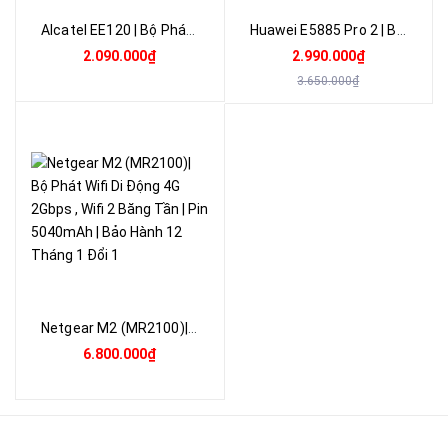
Alcatel EE120 | Bộ Phát Wifi Di Động 4G LTE 600Mbps, Pin 4300mAh, Wifi 802.11ac Hỗ Trợ 20 Kết Nối | Bảo Hành 12 Tháng 1 Đổi 1
Huawei E5885 Pro 2 | Bộ Phát WiFi 4G LTE 300Mbps , Wifi 2 Băng Tần AC1167Mbps | Pin 6400mAh | Bảo Hành 12 Tháng 1 Đổi 1
2.090.000₫
2.990.000₫
3.650.000₫
Netgear M2 (MR2100)| Bộ Phát Wifi Di Động 4G 2Gbps , Wifi 2 Băng Tần | Pin 5040mAh | Bảo Hành 12 Tháng 1 Đổi 1
6.800.000₫