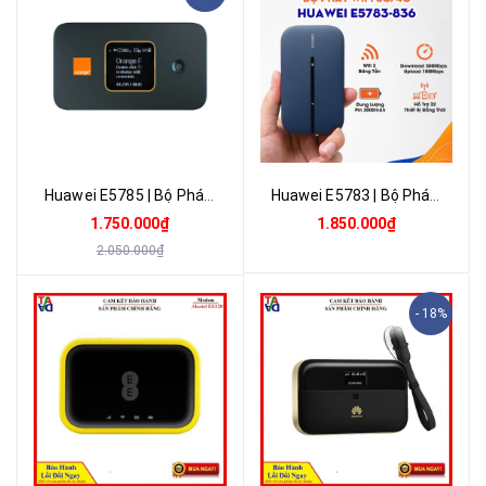
Huawei E5785 | Bộ Phát Wifi 4G Cat 6 Tốc Độ 4G 300Mbps, WiFi Dual-band 2.4 Ghz Và 5.0 Ghz. Pin 3000mAh, Hỗ Trợ 16 Kết Nối Đồng Thời | Bảo Hành 12 Tháng 1 Đổi 1
Huawei E5783 | Bộ Phát Wifi 4G Tốc Độ 4G 300Mbps, WiFi Dual-band 1167Mbps. Pin 3000mAh, Hỗ Trợ 32 Kết Nối Đồng Thời | Bảo Hành 12 Tháng 1 Đổi 1
1.750.000₫
1.850.000₫
2.050.000₫
- 18%