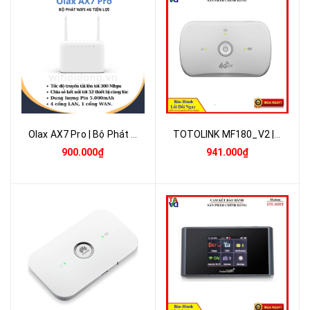
Olax AX7 Pro | Bộ Phát WiFi 4G , Vừa Cắm Nguồn Vừa Dùng, Pin 5.000 mAh | Bảo Hành 12 Tháng 1 Đổi 1
TOTOLINK MF180_V2 | Bộ Phát Wifi Di Động 4G LTE 150Mbps | Pin 2200mAh | Chính Hãng Bảo Hành 24 Tháng 1 Đổi 1
900.000₫
941.000₫