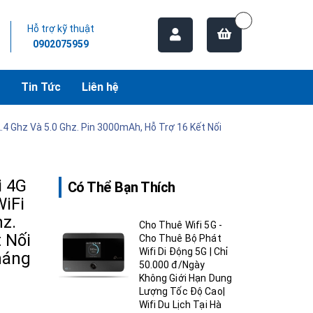
Hỗ trợ kỹ thuật
0902075959
Tin Tức
Liên hệ
.4 Ghz Và 5.0 Ghz. Pin 3000mAh, Hỗ Trợ 16 Kết Nối
i 4G
Có Thể Bạn Thích
WiFi
hz.
Cho Thuê Wifi 5G -
 Nối
Cho Thuê Bộ Phát
Wifi Di Động 5G | Chỉ
háng
50.000 đ/Ngày
Không Giới Hạn Dung
Lượng Tốc Độ Cao|
Wifi Du Lịch Tại Hà