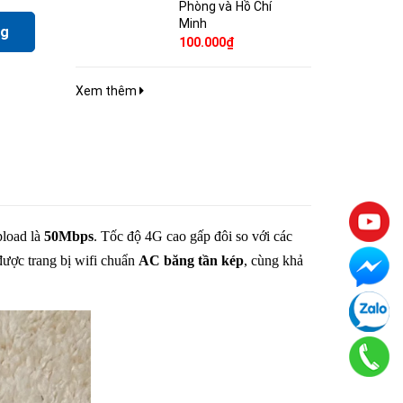
Phòng và Hồ Chí
Minh
ng
100.000₫
Xem thêm
load là
50Mbps
. Tốc độ 4G cao gấp đôi so với các
ược trang bị wifi chuẩn
AC băng tần kép
, cùng khả