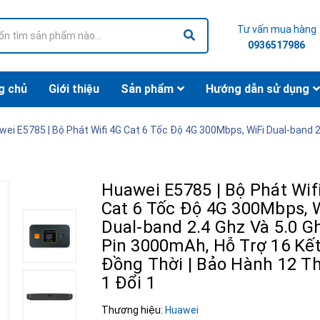
Tư vấn mua hàng
0936517986
g chủ
Giới thiệu
Sản phẩm
Hướng dẫn sử dụng
wei E5785 | Bộ Phát Wifi 4G Cat 6 Tốc Độ 4G 300Mbps, WiFi Dual-band 2
Huawei E5785 | Bộ Phát Wif
Cat 6 Tốc Độ 4G 300Mbps, 
Dual-band 2.4 Ghz Và 5.0 G
Pin 3000mAh, Hỗ Trợ 16 Kết
Đồng Thời | Bảo Hành 12 T
1 Đổi 1
Thương hiệu:
Huawei