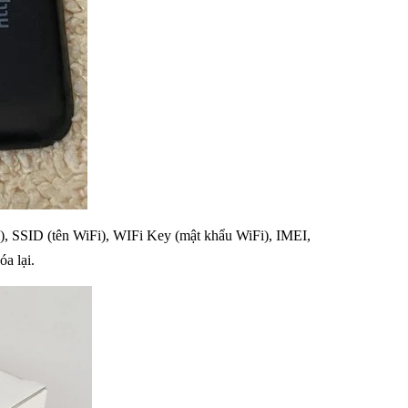
ị), SSID (tên WiFi), WIFi Key (mật khẩu WiFi), IMEI,
a lại.