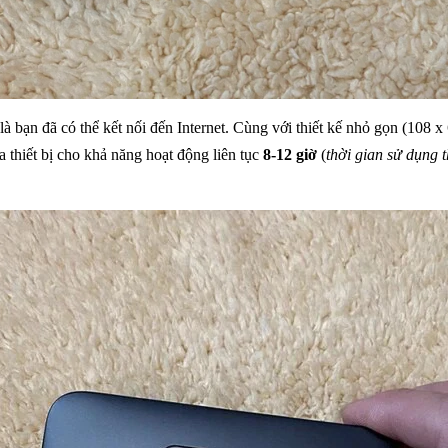
 bạn đã có thể kết nối đến Internet.
Cùng với thiết kế nhỏ gọn (108 x
 thiết bị cho khả năng hoạt động liên tục
8-12 giờ
(
thời gian sử dụng 