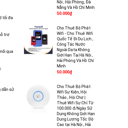
Nội , Hải Phòng, Đà
Nẵng Và Hồ Chí Minh
50.000₫
 tối đa
Cho Thuê Bộ Phát
Wifi - Cho Thuê Wifi
hỗ trợ
Quốc Tế Đi Du Lịch ,
Công Tác Nước
Ngoài Data Không
 nối qua
Giới Hạn Tại Hà Nội ,
Hải Phòng Và Hồ Chí
Minh
.
50.000₫
Cho Thuê Bộ Phát
g dẫn sử
Wifi Sự Kiện, Hội
Thảo , Hội Chợ |
Thuê Wifi Sự Chỉ Từ
100.000 đ/Ngày Sử
Dụng Không Giới Hạn
Dung Lượng Tốc Độ
Cao tại Hà Nội , Hải