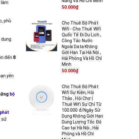
Nẵng Và Hồ Chí Minh
, làm
50.000₫
c, phù
Cho Thuê Bộ Phát
Wifi - Cho Thuê Wifi
Quốc Tế Đi Du Lịch ,
i dung
Công Tác Nước
Ngoài Data Không
Giới Hạn Tại Hà Nội ,
lên đến
8
Hải Phòng Và Hồ Chí
Minh
50.000₫
 bạn yên
Cho Thuê Bộ Phát
Wifi Sự Kiện, Hội
hững
bộ
Thảo , Hội Chợ |
Thuê Wifi Sự Chỉ Từ
100.000 đ/Ngày Sử
phát
Dụng Không Giới Hạn
i sử
Dung Lượng Tốc Độ
Cao tại Hà Nội , Hải
Phòng và Hồ Chí