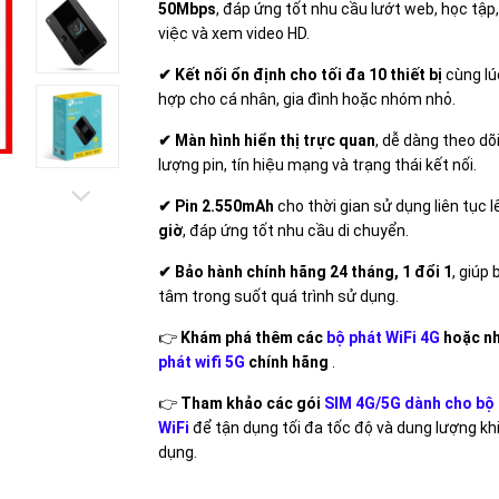
50Mbps
, đáp ứng tốt nhu cầu lướt web, học tập
việc và xem video HD.
✔ Kết nối ổn định cho tối đa 10 thiết bị
cùng lú
hợp cho cá nhân, gia đình hoặc nhóm nhỏ.
✔ Màn hình hiển thị trực quan
, dễ dàng theo dõ
lượng pin, tín hiệu mạng và trạng thái kết nối.
✔ Pin 2.550mAh
cho thời gian sử dụng liên tục 
giờ
, đáp ứng tốt nhu cầu di chuyển.
✔ Bảo hành chính hãng 24 tháng, 1 đổi 1
, giúp
tâm trong suốt quá trình sử dụng.
👉
Khám phá thêm các
bộ phát WiFi 4G
hoặc n
phát wifi 5G
chính hãng
.
👉
Tham khảo các gói
SIM 4G/5G dành cho bộ 
WiFi
để tận dụng tối đa tốc độ và dung lượng kh
dụng.