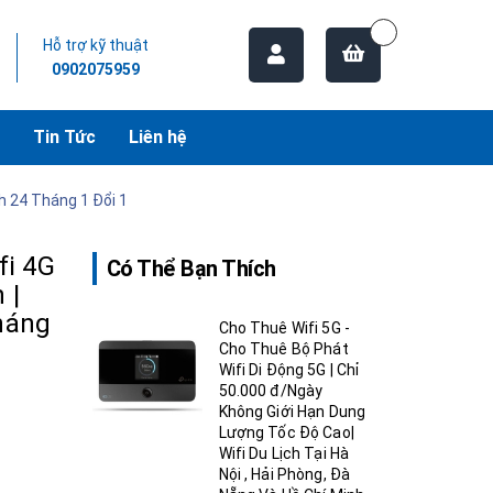
Hỗ trợ kỹ thuật
0902075959
Tin Tức
Liên hệ
h 24 Tháng 1 Đổi 1
fi 4G
Có Thể Bạn Thích
 |
háng
Cho Thuê Wifi 5G -
Cho Thuê Bộ Phát
Wifi Di Động 5G | Chỉ
50.000 đ/Ngày
Không Giới Hạn Dung
Lượng Tốc Độ Cao|
Wifi Du Lịch Tại Hà
Nội , Hải Phòng, Đà