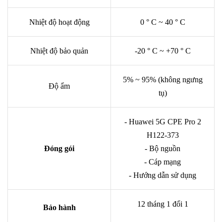
Nhiệt độ hoạt động
0 ° C ~ 40 ° C
Nhiệt độ bảo quản
-20 ° C ~ +70 ° C
5% ~ 95% (không ngưng
Độ ẩm
tụ)
- Huawei 5G CPE Pro 2
H122-373
Đóng gói
- Bộ nguồn
- Cáp mạng
- Hướng dẫn sử dụng
12 tháng 1 đổi 1
Bảo hành