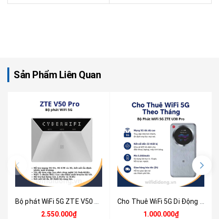
Sản Phẩm Liên Quan
Bộ phát WiFi 5G ZTE V50 Pro | Router WiFi 5G WiFi 5, Tốc độ 1.83Gbps, Hỗ trợ 10 thiết bị, Thiết kế siêu nhỏ gọn | Hàng chính hãng
Cho Thuê WiFi 5G Di Động Theo Tháng - Bộ Phát WiFi 5G U30 Pro Tốc Độ Cao | Không Cần Lắp Mạng, Ổn Định, Kết Nối Nhanh Cho Cá Nhân & Doanh Nghiệp
2.550.000₫
1.000.000₫