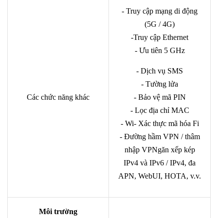
- Truy cập mạng di động
(5G / 4G)
-Truy cập Ethernet
- Ưu tiên 5 GHz
- Dịch vụ SMS
- Tường lửa
Các chức năng khác
- Bảo vệ mã PIN
- Lọc địa chỉ MAC
- Wi- Xác thực mã hóa Fi
- Đường hầm VPN / thâm
nhập VPNgăn xếp kép
IPv4 và IPv6 / IPv4, đa
APN, WebUI, HOTA, v.v.
Môi trường