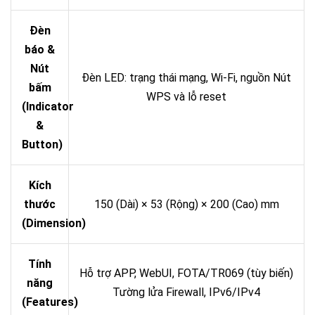
Đèn
báo &
Nút
Đèn LED: trạng thái mạng, Wi-Fi, nguồn Nút
bấm
WPS và lỗ reset
(Indicator
&
Button)
Kích
thước
150 (Dài) × 53 (Rộng) × 200 (Cao) mm
(Dimension)
Tính
Hỗ trợ APP, WebUI, FOTA/TR069 (tùy biến)
năng
Tường lửa Firewall, IPv6/IPv4
(Features)