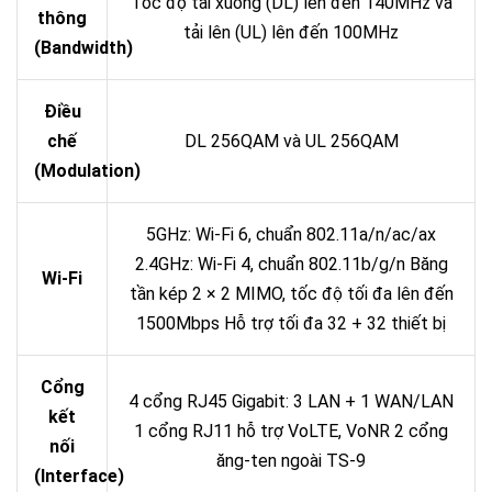
Tốc độ tải xuống (DL) lên đến 140MHz và
thông
tải lên (UL) lên đến 100MHz
(Bandwidth)
Điều
chế
DL 256QAM và UL 256QAM
(Modulation)
5GHz: Wi-Fi 6, chuẩn 802.11a/n/ac/ax
2.4GHz: Wi-Fi 4, chuẩn 802.11b/g/n Băng
Wi-Fi
tần kép 2 × 2 MIMO, tốc độ tối đa lên đến
1500Mbps Hỗ trợ tối đa 32 + 32 thiết bị
Cổng
4 cổng RJ45 Gigabit: 3 LAN + 1 WAN/LAN
kết
1 cổng RJ11 hỗ trợ VoLTE, VoNR 2 cổng
nối
ăng-ten ngoài TS-9
(Interface)