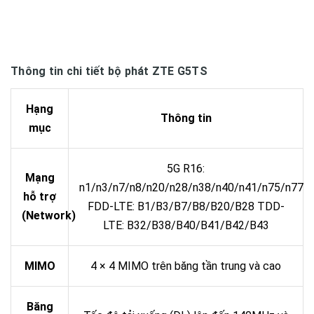
Thông tin chi tiết bộ phát ZTE G5TS
Hạng
Thông tin
mục
5G R16:
Mạng
n1/n3/n7/n8/n20/n28/n38/n40/n41/n75/n77/
hỗ trợ
FDD-LTE: B1/B3/B7/B8/B20/B28 TDD-
(Network)
LTE: B32/B38/B40/B41/B42/B43
MIMO
4 × 4 MIMO trên băng tần trung và cao
Băng