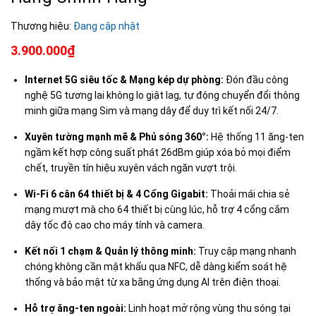
Thương hiệu:
Đang cập nhật
3.900.000₫
Internet 5G siêu tốc & Mạng kép dự phòng:
Đón đầu công
nghệ 5G tương lai không lo giật lag, tự động chuyển đổi thông
minh giữa mạng Sim và mạng dây để duy trì kết nối 24/7.
Xuyên tường mạnh mẽ & Phủ sóng 360°:
Hệ thống 11 ăng-ten
ngầm kết hợp công suất phát 26dBm giúp xóa bỏ mọi điểm
chết, truyền tín hiệu xuyên vách ngăn vượt trội.
Wi-Fi 6 cân 64 thiết bị & 4 Cổng Gigabit:
Thoải mái chia sẻ
mạng mượt mà cho 64 thiết bị cùng lúc, hỗ trợ 4 cổng cắm
dây tốc độ cao cho máy tính và camera.
Kết nối 1 chạm & Quản lý thông minh:
Truy cập mạng nhanh
chóng không cần mật khẩu qua NFC, dễ dàng kiểm soát hệ
thống và bảo mật từ xa bằng ứng dụng AI trên điện thoại.
Hỗ trợ ăng-ten ngoài:
Linh hoạt mở rộng vùng thu sóng tại