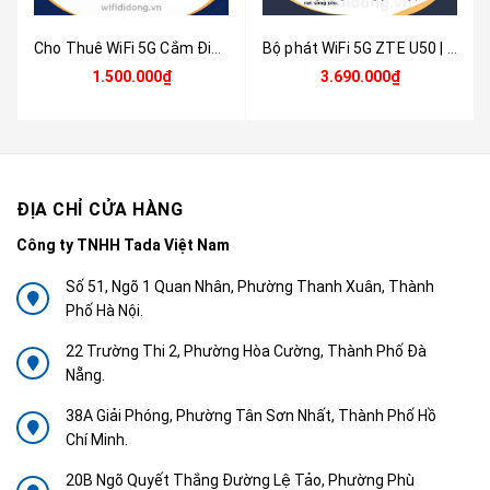
Cho Thuê WiFi 5G Cắm Điện Theo Tháng - Router WiFi 5G ZTE G5 Pro MC8512 Tốc Độ Cao | Không Cần Lắp Mạng, Kết Nối Ổn Định Cho Văn Phòng & Công Trường
Bộ phát WiFi 5G ZTE U50 | Router WiFi 5G WiFi 6, Pin 4500mAh, Hỗ trợ 32 thiết bị, Thiết kế siêu nhỏ gọn | Hàng chính hãng
1.500.000₫
3.690.000₫
ĐỊA CHỈ CỬA HÀNG
Công ty TNHH Tada Việt Nam
Số 51, Ngõ 1 Quan Nhân, Phường Thanh Xuân, Thành
Phố Hà Nội.
22 Trường Thi 2, Phường Hòa Cường, Thành Phố Đà
Nẵng.
38A Giải Phóng, Phường Tân Sơn Nhất, Thành Phố Hồ
Chí Minh.
20B Ngõ Quyết Thắng Đường Lệ Tảo, Phường Phù