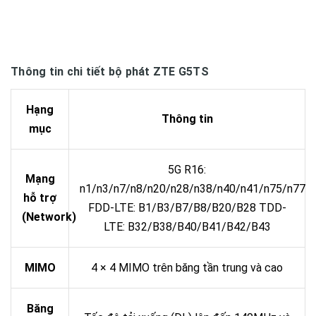
Thông tin chi tiết bộ phát ZTE G5TS
Hạng
Thông tin
mục
5G R16:
Mạng
n1/n3/n7/n8/n20/n28/n38/n40/n41/n75/n77/
hỗ trợ
FDD-LTE: B1/B3/B7/B8/B20/B28 TDD-
(Network)
LTE: B32/B38/B40/B41/B42/B43
MIMO
4 × 4 MIMO trên băng tần trung và cao
Băng