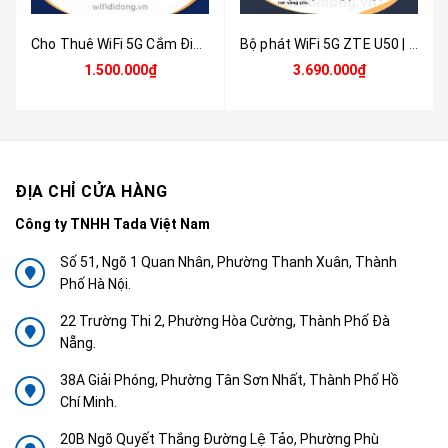
Cho Thuê WiFi 5G Cắm Điện Theo Tháng - Router WiFi 5G ZTE G5 Pro MC8512 Tốc Độ Cao | Không Cần Lắp Mạng, Kết Nối Ổn Định Cho Văn Phòng & Công Trường
Bộ phát WiFi 5G ZTE U50 | Router WiFi 5G WiFi 6, Pin 4500mAh, Hỗ trợ 32 thiết bị, Thiết kế siêu nhỏ gọn | Hàng chính hãng
1.500.000₫
3.690.000₫
ĐỊA CHỈ CỬA HÀNG
Công ty TNHH Tada Việt Nam
Số 51, Ngõ 1 Quan Nhân, Phường Thanh Xuân, Thành
Phố Hà Nội.
22 Trường Thi 2, Phường Hòa Cường, Thành Phố Đà
Nẵng.
38A Giải Phóng, Phường Tân Sơn Nhất, Thành Phố Hồ
Chí Minh.
20B Ngõ Quyết Thắng Đường Lệ Tảo, Phường Phù