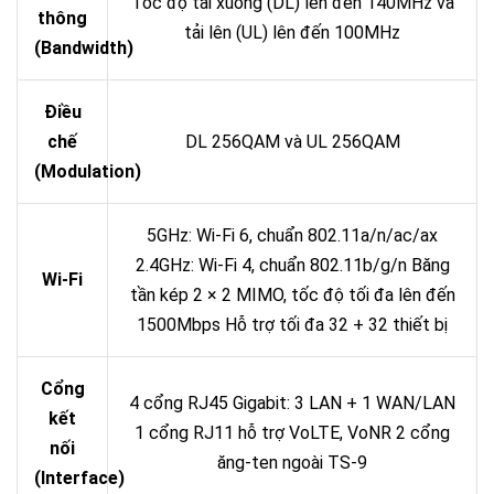
Tốc độ tải xuống (DL) lên đến 140MHz và
thông
tải lên (UL) lên đến 100MHz
(Bandwidth)
Điều
chế
DL 256QAM và UL 256QAM
(Modulation)
5GHz: Wi-Fi 6, chuẩn 802.11a/n/ac/ax
2.4GHz: Wi-Fi 4, chuẩn 802.11b/g/n Băng
Wi-Fi
tần kép 2 × 2 MIMO, tốc độ tối đa lên đến
1500Mbps Hỗ trợ tối đa 32 + 32 thiết bị
Cổng
4 cổng RJ45 Gigabit: 3 LAN + 1 WAN/LAN
kết
1 cổng RJ11 hỗ trợ VoLTE, VoNR 2 cổng
nối
ăng-ten ngoài TS-9
(Interface)