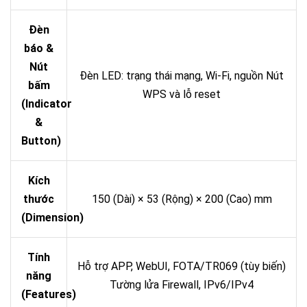
Đèn
báo &
Nút
Đèn LED: trạng thái mạng, Wi-Fi, nguồn Nút
bấm
WPS và lỗ reset
(Indicator
&
Button)
Kích
thước
150 (Dài) × 53 (Rộng) × 200 (Cao) mm
(Dimension)
Tính
Hỗ trợ APP, WebUI, FOTA/TR069 (tùy biến)
năng
Tường lửa Firewall, IPv6/IPv4
(Features)