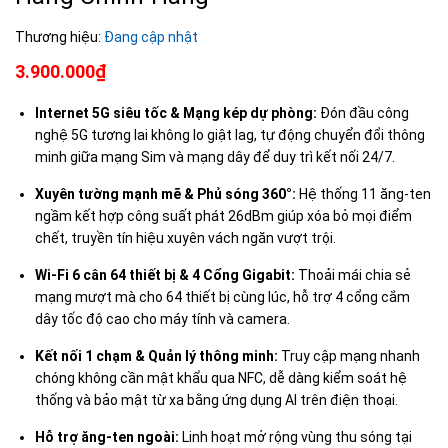
Thương hiệu:
Đang cập nhật
3.900.000₫
Internet 5G siêu tốc & Mạng kép dự phòng:
Đón đầu công
nghệ 5G tương lai không lo giật lag, tự động chuyển đổi thông
minh giữa mạng Sim và mạng dây để duy trì kết nối 24/7.
Xuyên tường mạnh mẽ & Phủ sóng 360°:
Hệ thống 11 ăng-ten
ngầm kết hợp công suất phát 26dBm giúp xóa bỏ mọi điểm
chết, truyền tín hiệu xuyên vách ngăn vượt trội.
Wi-Fi 6 cân 64 thiết bị & 4 Cổng Gigabit:
Thoải mái chia sẻ
mạng mượt mà cho 64 thiết bị cùng lúc, hỗ trợ 4 cổng cắm
dây tốc độ cao cho máy tính và camera.
Kết nối 1 chạm & Quản lý thông minh:
Truy cập mạng nhanh
chóng không cần mật khẩu qua NFC, dễ dàng kiểm soát hệ
thống và bảo mật từ xa bằng ứng dụng AI trên điện thoại.
Hỗ trợ ăng-ten ngoài:
Linh hoạt mở rộng vùng thu sóng tại