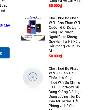
giới
Nẵng Và Hồ Chí Minh
t các
50.000₫
o số
Cho Thuê Bộ Phát
Wifi - Cho Thuê Wifi
16 Chỗ
Quốc Tế Đi Du Lịch ,
Công Tác Nước
Ngoài Data Không
Giới Hạn Tại Hà Nội ,
Hải Phòng Và Hồ Chí
Minh
ng
50.000₫
Cho Thuê Bộ Phát
Wifi Sự Kiện, Hội
Thảo , Hội Chợ |
Thuê Wifi Sự Chỉ Từ
100.000 đ/Ngày Sử
Dụng Không Giới Hạn
Dung Lượng Tốc Độ
Cao tại Hà Nội , Hải
Phòng và Hồ Chí