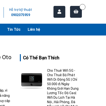
Hỗ trợ kỹ thuật
0902075959
Tin Tức
Liên hệ
e Oto
Có Thể Bạn Thích
Cho Thuê Wifi 5G -
Cho Thuê Bộ Phát
Wifi Di Động 5G | Chỉ
50.000 đ/Ngày
Không Giới Hạn Dung
p, vì
Lượng Tốc Độ Cao|
hả năng
Wifi Du Lịch Tại Hà
ruy cập
Nội , Hải Phòng, Đà