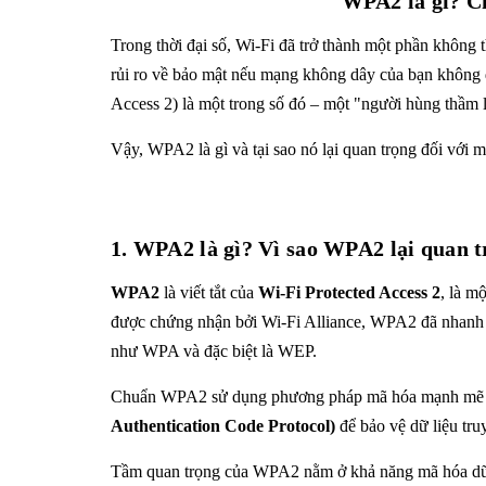
WPA2 là gì? Ch
Trong thời đại số, Wi-Fi đã trở thành một phần không th
rủi ro về bảo mật nếu mạng không dây của bạn không đ
Access 2) là một trong số đó – một "người hùng thầm l
Vậy, WPA2 là gì và tại sao nó lại quan trọng đối vớ
1. WPA2 là gì? Vì sao WPA2 lại quan 
WPA2
là viết tắt của
Wi-Fi Protected Access 2
, là m
được chứng nhận bởi Wi-Fi Alliance, WPA2 đã nhanh ch
như WPA và đặc biệt là WEP.
Chuẩn WPA2 sử dụng phương pháp mã hóa mạnh mẽ
Authentication Code Protocol)
để bảo vệ dữ liệu tr
Tầm quan trọng của WPA2 nằm ở khả năng mã hóa dữ li