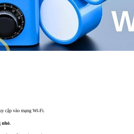
ruy cập vào mạng Wi-Fi.
g nhỏ
.