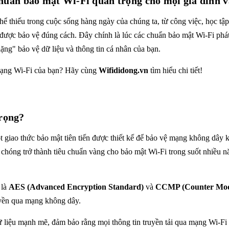
uẩn bảo mật Wi-Fi quan trọng cho mọi gia đình 
ể thiếu trong cuộc sống hàng ngày của chúng ta, từ công việc, học tập đ
ược bảo vệ đúng cách. Đây chính là lúc các chuẩn bảo mật Wi-Fi phát
ặng" bảo vệ dữ liệu và thông tin cá nhân của bạn.
i mạng Wi-Fi của bạn? Hãy cùng
Wifididong.vn
tìm hiểu chi tiết!
trọng?
ột giao thức bảo mật tiên tiến được thiết kế để bảo vệ mạng không dây 
óng trở thành tiêu chuẩn vàng cho bảo mật Wi-Fi trong suốt nhiều nă
 là
AES (Advanced Encryption Standard)
và
CCMP (Counter Mode
uyền qua mạng không dây.
ệu mạnh mẽ, đảm bảo rằng mọi thông tin truyền tải qua mạng Wi-Fi củ