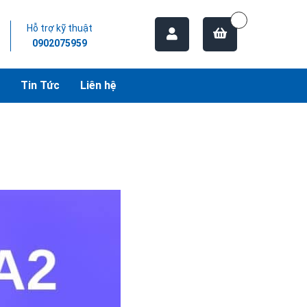
Hỗ trợ kỹ thuật
0902075959
Tin Tức
Liên hệ