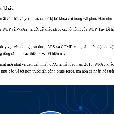
t khác
ật cũ nhất và yếu nhất, rất dễ bị bẻ khóa chỉ trong vài phút. Hầu nh
 WEP và WPA2, ra đời để khắc phục các lỗ hổng của WEP. Tuy tốt h
hảy vọt về bảo mật, sử dụng AES và CCMP, cung cấp mức độ bảo vệ
ộng rãi trên các thiết bị Wi-Fi hiện nay.
mật mới nhất và tiên tiến nhất, được ra mắt vào năm 2018. WPA3 khắc
ư bảo vệ tốt hơn trước tấn công brute-force, mã hóa cá nhân hóa trên 