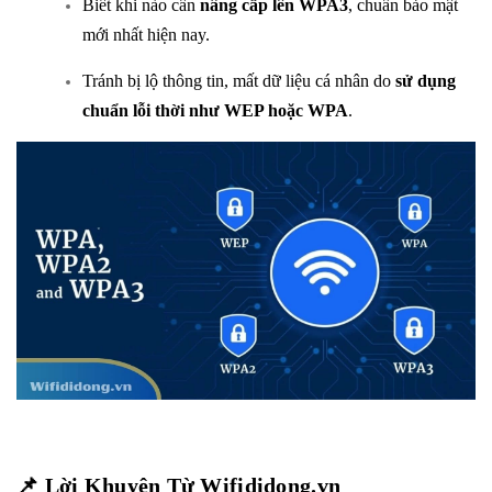
Biết khi nào cần
nâng cấp lên WPA3
, chuẩn bảo mật
mới nhất hiện nay.
Tránh bị lộ thông tin, mất dữ liệu cá nhân do
sử dụng
chuẩn lỗi thời như WEP hoặc WPA
.
📌 Lời Khuyên Từ
Wifididong.vn