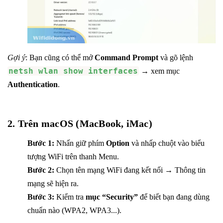
Gợi ý
: Bạn cũng có thể mở
Command Prompt
và gõ lệnh
netsh wlan show interfaces
→ xem mục
Authentication
.
2. Trên macOS (MacBook, iMac)
Bước 1:
Nhấn giữ phím
Option
và nhấp chuột vào biểu
tượng WiFi trên thanh Menu.
Bước 2:
Chọn tên mạng WiFi đang kết nối → Thông tin
mạng sẽ hiện ra.
Bước 3:
Kiểm tra
mục “Security”
để biết bạn đang dùng
chuẩn nào (WPA2, WPA3...).