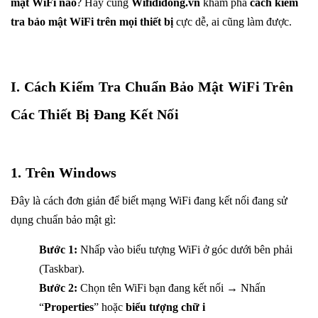
mật WiFi nào
? Hãy cùng
Wifididong.vn
khám phá
cách kiểm
tra bảo mật WiFi trên mọi thiết bị
cực dễ, ai cũng làm được.
I. Cách Kiểm Tra Chuẩn Bảo Mật WiFi Trên
Các Thiết Bị Đang Kết Nối
1. Trên Windows
Đây là cách đơn giản để biết mạng WiFi đang kết nối đang sử
dụng chuẩn bảo mật gì:
Bước 1:
Nhấp vào biểu tượng WiFi ở góc dưới bên phải
(Taskbar).
Bước 2:
Chọn tên WiFi bạn đang kết nối → Nhấn
“
Properties
” hoặc
biểu tượng chữ i