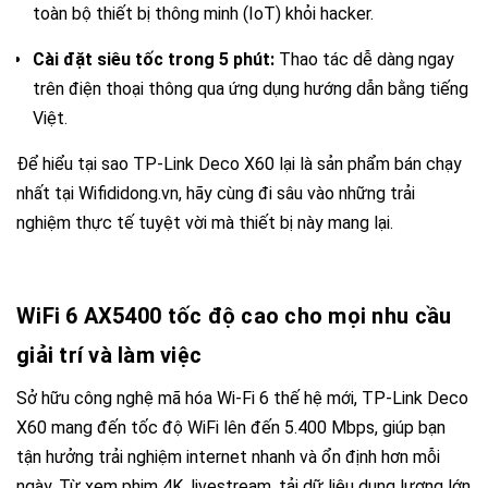
toàn bộ thiết bị thông minh (IoT) khỏi hacker.
Cài đặt siêu tốc trong 5 phút:
Thao tác dễ dàng ngay
trên điện thoại thông qua ứng dụng hướng dẫn bằng tiếng
Việt.
Để hiểu tại sao
TP-Link Deco X60
lại là sản phẩm bán chạy
nhất tại Wifididong.vn, hãy cùng đi sâu vào những trải
nghiệm thực tế tuyệt vời mà thiết bị này mang lại.
WiFi 6 AX5400 tốc độ cao cho mọi nhu cầu
giải trí và làm việc
Sở hữu công nghệ mã hóa Wi-Fi 6 thế hệ mới, TP-Link Deco
X60 mang đến tốc độ WiFi lên đến 5.400 Mbps, giúp bạn
tận hưởng trải nghiệm internet nhanh và ổn định hơn mỗi
ngày. Từ xem phim 4K, livestream, tải dữ liệu dung lượng lớn