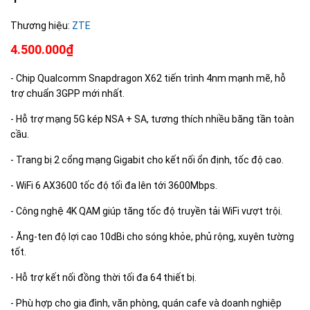
Thương hiệu:
ZTE
4.500.000₫
- Chip Qualcomm Snapdragon X62 tiến trình 4nm mạnh mẽ, hỗ
trợ chuẩn 3GPP mới nhất.
- Hỗ trợ mạng 5G kép NSA + SA, tương thích nhiều băng tần toàn
cầu.
- Trang bị 2 cổng mạng Gigabit cho kết nối ổn định, tốc độ cao.
- WiFi 6 AX3600 tốc độ tối đa lên tới 3600Mbps.
- Công nghệ 4K QAM giúp tăng tốc độ truyền tải WiFi vượt trội.
- Ăng-ten độ lợi cao 10dBi cho sóng khỏe, phủ rộng, xuyên tường
tốt.
- Hỗ trợ kết nối đồng thời tối đa 64 thiết bị.
- Phù hợp cho gia đình, văn phòng, quán cafe và doanh nghiệp