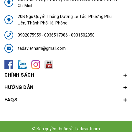
Chí Minh.
20B Ngõ Quyết Thắng Đường Lệ Tảo, Phường Phù
Liễn, Thành Phố Hải Phòng.
0902075959
-
0936517986 - 0931502858
tadavietnam@gmail.com
CHÍNH SÁCH
HƯỚNG DẪN
FAQS
© Bản quyền thuộc về
Tadavietnam