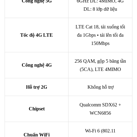
Công nghệ 5G
6GHz DL: 4MIMO, 4G
DL: 8 lớp dữ liệu
LTE Cat 18, tải xuống tối
Tốc độ 4G LTE
đa 1Gbps • tải lên tối đa
150Mbps
256 QAM, gộp 5 băng tần
Công nghệ 4G
(5CA), LTE 4MIMO
Hỗ trợ 2G
Không hỗ trợ
Qualcomm SDX62 +
Chipset
WCN6856
Wi-Fi 6 (802.11
Chuẩn WiFi