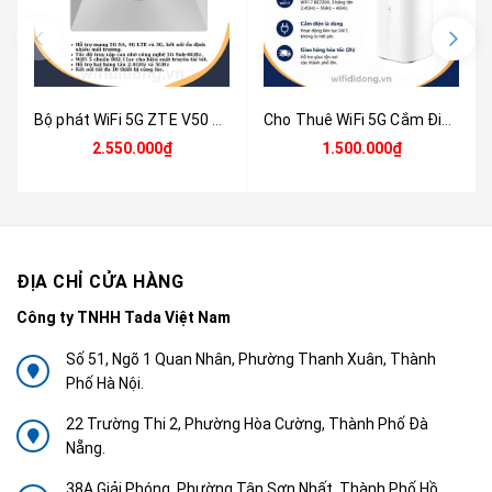
Bộ phát WiFi 5G ZTE V50 Pro | Router WiFi 5G WiFi 5, Tốc độ 1.83Gbps, Hỗ trợ 10 thiết bị, Thiết kế siêu nhỏ gọn | Hàng chính hãng
Cho Thuê WiFi 5G Cắm Điện Theo Tháng - Router WiFi 5G ZTE G5 Pro MC8512 Tốc Độ Cao | Không Cần Lắp Mạng, Kết Nối Ổn Định Cho Văn Phòng & Công Trường
2.550.000₫
1.500.000₫
ĐỊA CHỈ CỬA HÀNG
Công ty TNHH Tada Việt Nam
Số 51, Ngõ 1 Quan Nhân, Phường Thanh Xuân, Thành
Phố Hà Nội.
22 Trường Thi 2, Phường Hòa Cường, Thành Phố Đà
Nẵng.
38A Giải Phóng, Phường Tân Sơn Nhất, Thành Phố Hồ