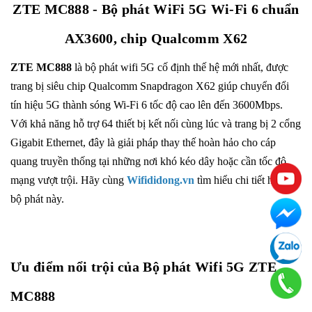
ZTE MC888 - Bộ phát WiFi 5G Wi-Fi 6 chuẩn
AX3600, chip Qualcomm X62
ZTE MC888
là bộ phát wifi 5G cố định thế hệ mới nhất, được
trang bị siêu chip Qualcomm Snapdragon X62 giúp chuyển đổi
tín hiệu 5G thành sóng Wi-Fi 6 tốc độ cao lên đến 3600Mbps.
Với khả năng hỗ trợ 64 thiết bị kết nối cùng lúc và trang bị 2 cổng
Gigabit Ethernet, đây là giải pháp thay thế hoàn hảo cho cáp
quang truyền thống tại những nơi khó kéo dây hoặc cần tốc độ
mạng vượt trội. Hãy cùng
Wifididong.vn
tìm hiểu chi tiết hơn về
bộ phát này.
Ưu điểm nổi trội của Bộ phát Wifi 5G ZTE
MC888