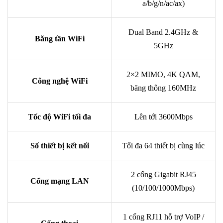
a/b/g/n/ac/ax)
Dual Band 2.4GHz &
Băng tần WiFi
5GHz
2×2 MIMO, 4K QAM,
Công nghệ WiFi
băng thông 160MHz
Tốc độ WiFi tối đa
Lên tới 3600Mbps
Số thiết bị kết nối
Tối đa 64 thiết bị cùng lúc
2 cổng Gigabit RJ45
Cổng mạng LAN
(10/100/1000Mbps)
1 cổng RJ11 hỗ trợ VoIP /