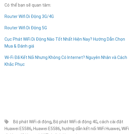
Có thể bạn sẽ quan tâm:
Router Wifi Di Động 3G/4G
Router Wifi Di Động 5G
Cục Phát WiFi Di Động Nào Tốt Nhất Hiện Nay? Hướng Dẫn Chọn
Mua & Đánh
giá
Wi-Fi Đã Kết Nối Nhưng Không Có Internet? Nguyên Nhân và Cách
Khắc
Phục
Bộ phát WiFi di động
,
Bộ phát WiFi di động 4G
,
cách cài đặt
Huawei E5586
,
Huawei E5586
,
hướng dẫn kết nối WiFi Huawei
,
WiFi