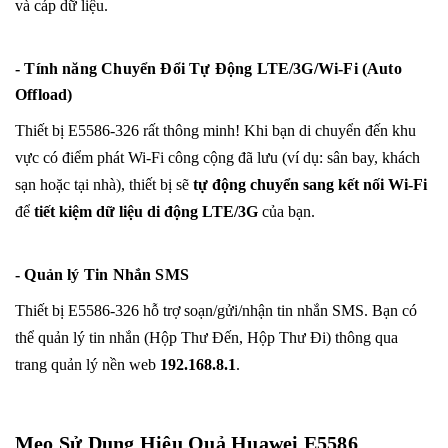
và cáp dữ liệu.
- Tính năng Chuyển Đổi Tự Động LTE/3G/Wi-Fi (Auto
Offload)
Thiết bị E5586-326 rất thông minh! Khi bạn di chuyển đến khu
vực có điểm phát Wi-Fi công cộng đã lưu (ví dụ: sân bay, khách
sạn hoặc tại nhà), thiết bị sẽ
tự động chuyển sang kết nối Wi-Fi
để
tiết kiệm dữ liệu di động LTE/3G
của bạn.
- Quản lý Tin Nhắn SMS
Thiết bị E5586-326 hỗ trợ soạn/gửi/nhận tin nhắn SMS. Bạn có
thể quản lý tin nhắn (Hộp Thư Đến, Hộp Thư Đi) thông qua
trang quản lý nền web
192.168.8.1
.
Mẹo Sử Dụng Hiệu Quả Huawei E5586