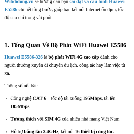
Wifididong.vn
sẽ hướng dẫn bạn
cài đặt và cấu hình Huawei
E5586
chi tiết từng bước, giúp bạn kết nối Internet ổn định, tốc
độ cao chỉ trong vài phút.
1. Tổng Quan Về Bộ Phát WiFi Huawei E5586
Huawei E5586-326
là
bộ phát WiFi 4G cao cấp
dành cho
người thường xuyên di chuyển du lịch, công tác hay làm việc từ
xa.
Thông số nổi bật:
Công nghệ
CAT 6
– tốc độ tải xuống
195Mbps
, tải lên
105Mbps
.
Tương thích với SIM 4G
của nhiều nhà mạng Việt Nam.
Hỗ trợ
băng tần 2.4GHz
, kết nối
16 thiết bị cùng lúc
.