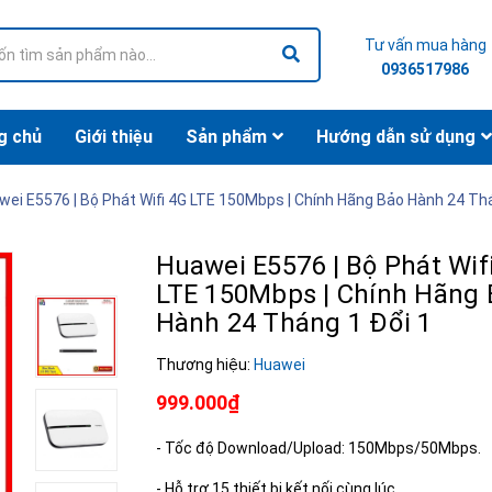
Tư vấn mua hàng
0936517986
g chủ
Giới thiệu
Sản phẩm
Hướng dẫn sử dụng
wei E5576 | Bộ Phát Wifi 4G LTE 150Mbps | Chính Hãng Bảo Hành 24 Thá
Huawei E5576 | Bộ Phát Wif
LTE 150Mbps | Chính Hãng 
Hành 24 Tháng 1 Đổi 1
Thương hiệu:
Huawei
999.000₫
- Tốc độ Download/Upload: 150Mbps/50Mbps.
- Hỗ trợ 15 thiết bị kết nối cùng lúc.