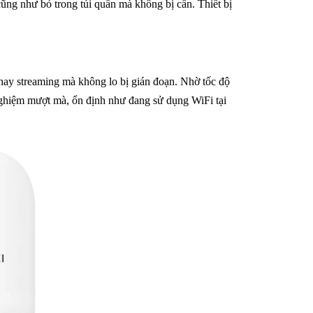
ng như bỏ trong túi quần mà không bị cấn. Thiết bị
hay streaming mà không lo bị gián đoạn. Nhờ tốc độ
nghiệm mượt mà, ổn định như đang sử dụng WiFi tại