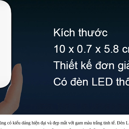
ũng có kiểu dáng hiện đại và đẹp mắt với gam màu trắng tinh tế. Đèn L