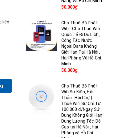
Nẵng Và Hồ Chí Minh
50.000₫
 liên
Cho Thuê Bộ Phát
Wifi - Cho Thuê Wifi
Quốc Tế Đi Du Lịch ,
Công Tác Nước
Ngoài Data Không
Giới Hạn Tại Hà Nội ,
Hải Phòng Và Hồ Chí
Minh
50.000₫
ng
Cho Thuê Bộ Phát
Wifi Sự Kiện, Hội
Thảo , Hội Chợ |
Thuê Wifi Sự Chỉ Từ
100.000 đ/Ngày Sử
Dụng Không Giới Hạn
Dung Lượng Tốc Độ
Cao tại Hà Nội , Hải
Phòng và Hồ Chí