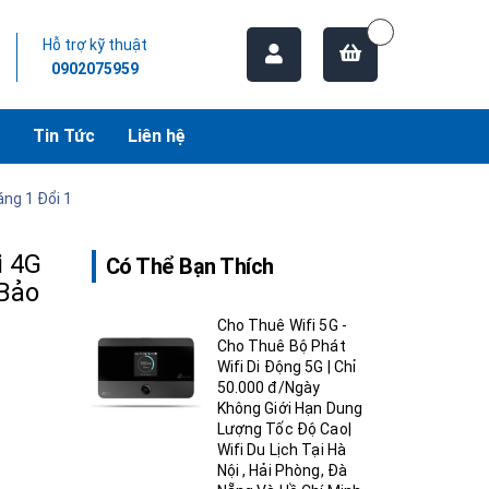
Hỗ trợ kỹ thuật
0902075959
Tin Tức
Liên hệ
ng 1 Đổi 1
i 4G
Có Thể Bạn Thích
Bảo
Cho Thuê Wifi 5G -
Cho Thuê Bộ Phát
Wifi Di Động 5G | Chỉ
50.000 đ/Ngày
Không Giới Hạn Dung
Lượng Tốc Độ Cao|
Wifi Du Lịch Tại Hà
Nội , Hải Phòng, Đà