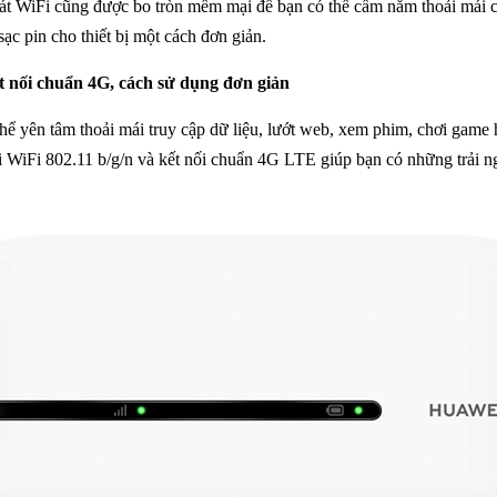
át WiFi cũng được bo tròn mềm mại để bạn có thể cầm nắm thoải mái cũ
c pin cho thiết bị một cách đơn giản.
t nối chuẩn 4G, cách sử dụng đơn giản
 yên tâm thoải mái truy cập dữ liệu, lướt web, xem phim, chơi game 
ối WiFi 802.11 b/g/n và kết nối chuẩn 4G LTE giúp bạn có những trải 