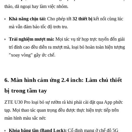
thảo, dã ngoại hay làm việc nhóm.
Khả năng chịu tải:
Cho phép tới
32 thiết bị
kết nối cùng lúc
mà vẫn đảm bảo tốc độ trơn tru.
Trải nghiệm mượt mà:
Mọi tác vụ từ họp trực tuyến đến giải
trí đỉnh cao đều diễn ra mượt mà, loại bỏ hoàn toàn hiện tượng
"xoay vòng" gây ức chế.
6. Màn hình cảm ứng 2.4 inch: Làm chủ thiết
bị trong tầm tay
ZTE U30 Pro loại bỏ sự rườm rà khi phải cài đặt qua App phức
tạp. Mọi thao tác quan trọng đều được thực hiện trực tiếp trên
màn hình màu sắc nét:
Khóa băng tần (Band Lock):
Cố định mạng ở chế độ 5G