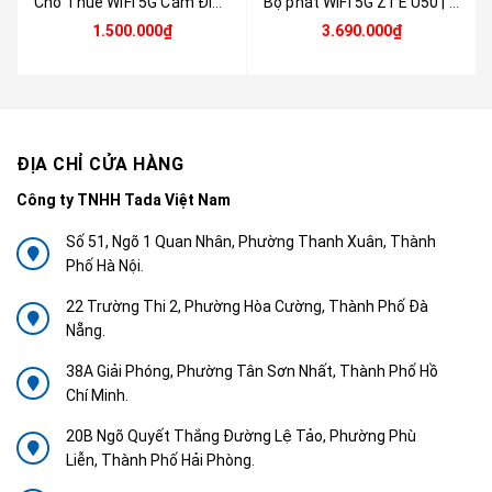
Cho Thuê WiFi 5G Cắm Điện Theo Tháng - Router WiFi 5G ZTE G5 Pro MC8512 Tốc Độ Cao | Không Cần Lắp Mạng, Kết Nối Ổn Định Cho Văn Phòng & Công Trường
Bộ phát WiFi 5G ZTE U50 | Router WiFi 5G WiFi 6, Pin 4500mAh, Hỗ trợ 32 thiết bị, Thiết kế siêu nhỏ gọn | Hàng chính hãng
1.500.000₫
3.690.000₫
ĐỊA CHỈ CỬA HÀNG
Công ty TNHH Tada Việt Nam
Số 51, Ngõ 1 Quan Nhân, Phường Thanh Xuân, Thành
Phố Hà Nội.
22 Trường Thi 2, Phường Hòa Cường, Thành Phố Đà
Nẵng.
38A Giải Phóng, Phường Tân Sơn Nhất, Thành Phố Hồ
Chí Minh.
20B Ngõ Quyết Thắng Đường Lệ Tảo, Phường Phù
Liễn, Thành Phố Hải Phòng.