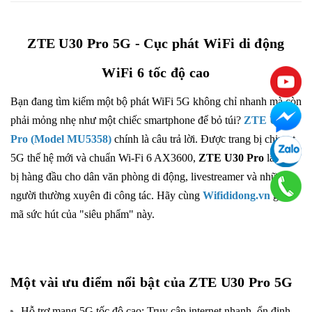
ZTE U30 Pro 5G - Cục phát WiFi di động
WiFi 6 tốc độ cao
Bạn đang tìm kiếm một bộ phát WiFi 5G không chỉ nhanh mà còn
phải mỏng nhẹ như một chiếc smartphone để bỏ túi?
ZTE U30
Pro (Model MU5358)
chính là câu trả lời. Được trang bị chipset
5G thế hệ mới và chuẩn Wi-Fi 6 AX3600,
ZTE U30 Pro
là thiết
bị hàng đầu cho dân văn phòng di động, livestreamer và những
người thường xuyên đi công tác. Hãy cùng
Wifididong.vn
giải
mã sức hút của "siêu phẩm" này.
Một vài ưu điểm nổi bật của ZTE U30 Pro 5G
Hỗ trợ mạng 5G tốc độ cao: Truy cập internet nhanh, ổn định