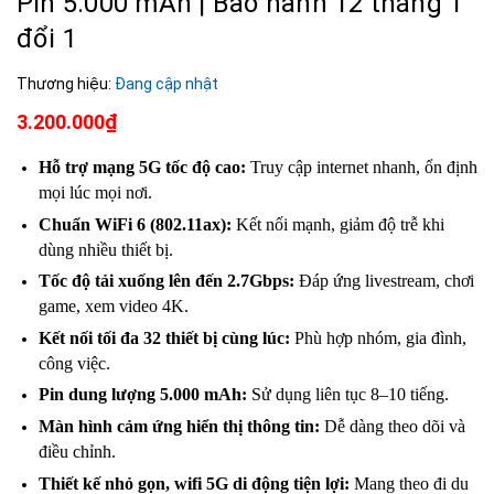
Pin 5.000 mAh | Bảo hành 12 tháng 1
đổi 1
Thương hiệu:
Đang cập nhật
3.200.000₫
Hỗ trợ mạng 5G tốc độ cao:
Truy cập internet nhanh, ổn định
mọi lúc mọi nơi.
Chuẩn WiFi 6 (802.11ax):
Kết nối mạnh, giảm độ trễ khi
dùng nhiều thiết bị.
Tốc độ tải xuống lên đến 2.7Gbps:
Đáp ứng livestream, chơi
game, xem video 4K.
Kết nối tối đa 32 thiết bị cùng lúc:
Phù hợp nhóm, gia đình,
công việc.
Pin dung lượng 5.000 mAh:
Sử dụng liên tục 8–10 tiếng.
Màn hình cảm ứng hiển thị thông tin:
Dễ dàng theo dõi và
điều chỉnh.
Thiết kế nhỏ gọn, wifi 5G di động tiện lợi:
Mang theo đi du