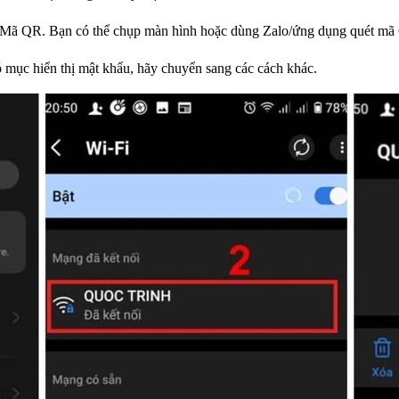
i Mã QR. Bạn có thể chụp màn hình hoặc dùng Zalo/ứng dụng quét mã
mục hiển thị mật khẩu, hãy chuyển sang các cách khác.