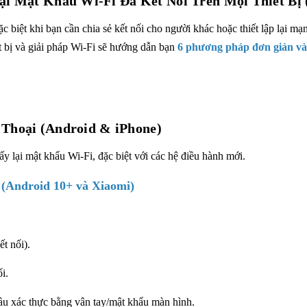
i Mật Khẩu Wi-Fi Đã Kết Nối Trên Mọi Thiết Bị (
biệt khi bạn cần chia sẻ kết nối cho người khác hoặc thiết lập lại mạn
t bị và giải pháp Wi-Fi sẽ hướng dẫn bạn
6
phương pháp đơn giản và 
 Thoại (Android & iPhone)
ấy lại mật khẩu Wi-Fi, đặc biệt với các hệ điều hành mới.
(Android 10+ và Xiaomi)
t nối).
i.
cầu xác thực bằng vân tay/mật khẩu màn hình.