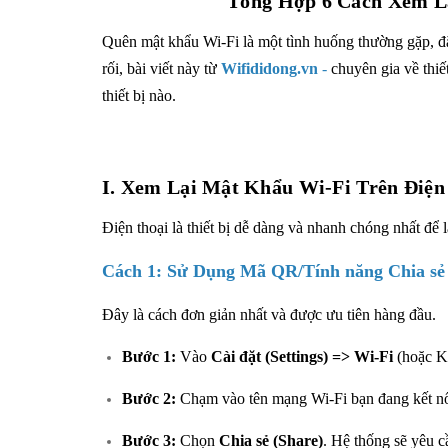
Tổng Hợp 6 Cách Xem Lạ
Quên mật khẩu Wi-Fi là một tình huống thường gặp, đặc 
rối, bài viết này từ
Wifididong.vn
-
chuyên gia về thiế
thiết bị nào.
I. Xem Lại Mật Khẩu Wi-Fi Trên Điện
Điện thoại là thiết bị dễ dàng và nhanh chóng nhất để l
Cách 1: Sử Dụng Mã QR/Tính năng Chia sẻ 
Đây là cách đơn giản nhất và được ưu tiên hàng đầu.
Bước 1:
Vào
Cài đặt (Settings) =>
Wi-Fi
(hoặc Kế
Bước 2:
Chạm vào tên mạng Wi-Fi bạn đang kết nố
Bước 3:
Chọn
Chia sẻ (Share)
. Hệ thống sẽ yêu 