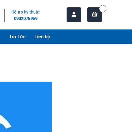
Hỗ trợ kỹ thuật
0902075959
Tin Tức
Liên hệ