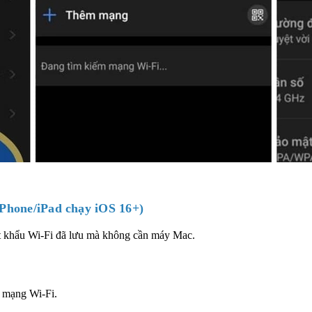
Phone/iPad chạy iOS 16+)
t khẩu Wi-Fi đã lưu mà không cần máy Mac.
n mạng Wi-Fi.