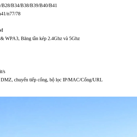
20/B28/B34/B38/B39/B40/B41
/n41/n77/78
AM
2 & WPA3, Băng tần kép 2.4Ghz và 5Ghz
t/s
P, DMZ, chuyển tiếp cổng, bộ lọc IP/MAC/Cổng/URL