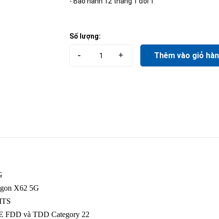
- Bảo hành 12 tháng 1 đổi 1
Số lượng:
-
+
Thêm vào giỏ hà
G
agon X62 5G
MTS
TE FDD và TDD Category 22