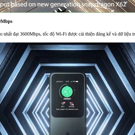
00Mbps
nhất đạt 3600Mbps, tốc độ Wi-Fi được cải thiện đáng kể và dữ liệu 