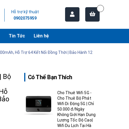
Hỗ trợ kỹ thuật
0902075959
Tin Tức
Liên hệ
000mAh, Hỗ Trợ 64 Kết Nối Đồng Thời | Bảo Hành 12
| Bộ
Có Thể Bạn Thích
 Hỗ
Cho Thuê Wifi 5G -
Bảo
Cho Thuê Bộ Phát
Wifi Di Động 5G | Chỉ
50.000 đ/Ngày
Không Giới Hạn Dung
Lượng Tốc Độ Cao|
Wifi Du Lịch Tại Hà