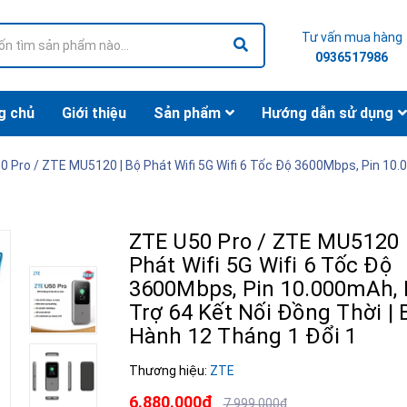
Tư vấn mua hàng
0936517986
g chủ
Giới thiệu
Sản phẩm
Hướng dẫn sử dụng
0 Pro / ZTE MU5120 | Bộ Phát Wifi 5G Wifi 6 Tốc Độ 3600Mbps, Pin 10.
ZTE U50 Pro / ZTE MU5120 
Phát Wifi 5G Wifi 6 Tốc Độ
3600Mbps, Pin 10.000mAh,
Trợ 64 Kết Nối Đồng Thời | 
Hành 12 Tháng 1 Đổi 1
Thương hiệu:
ZTE
6.880.000₫
7.999.000₫