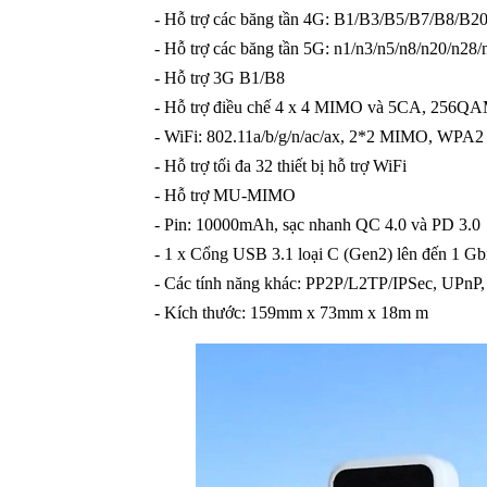
- Hỗ trợ các băng tần 4G: B1/B3/B5/B7/B8/B
- Hỗ trợ các băng tần 5G: n1/n3/n5/n8/n20/n28
- Hỗ trợ 3G B1/B8
- Hỗ trợ điều chế 4 x 4 MIMO và 5CA, 256Q
- WiFi: 802.11a/b/g/n/ac/ax, 2*2 MIMO, WPA
- Hỗ trợ tối đa 32 thiết bị hỗ trợ WiFi
- Hỗ trợ MU-MIMO
- Pin: 10000mAh, sạc nhanh QC 4.0 và PD 3.0
- 1 x Cổng USB 3.1 loại C (Gen2) lên đến 1 Gbi
- Các tính năng khác: PP2P/L2TP/IPSec, UPn
- Kích thước: 159mm x 73mm x 18m m