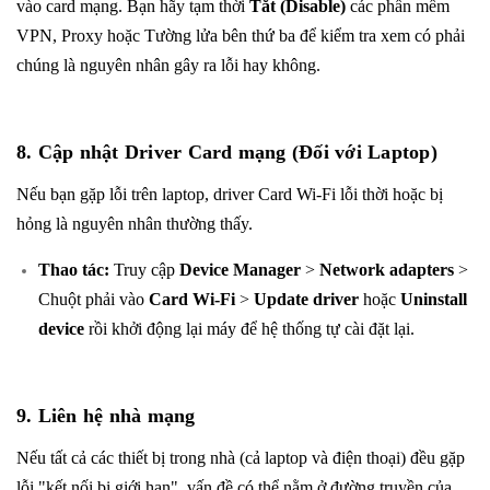
vào card mạng. Bạn hãy t
ạm thời
Tắt (Disable)
các phần mềm
VPN, Proxy hoặc Tường lửa bên thứ ba để kiểm tra xem có phải
chúng là nguyên nhân gây ra lỗi hay không.
8. Cập nhật Driver Card mạng (Đối với Laptop)
Nếu bạn gặp lỗi trên laptop, driver Card Wi-Fi lỗi thời hoặc bị
hỏng là nguyên nhân thường thấy.
Thao tác:
Truy cập
Device Manager
>
Network adapters
>
Chuột phải vào
Card Wi-Fi
>
Update driver
hoặc
Uninstall
device
rồi khởi động lại máy để hệ thống tự cài đặt lại.
9. Liên hệ nhà mạng
Nếu tất cả các thiết bị trong nhà (cả laptop và điện thoại) đều gặp
lỗi "kết nối bị giới hạn", vấn đề có thể nằm ở đường truyền của