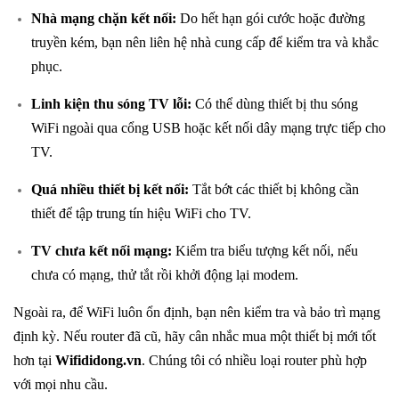
Nhà mạng chặn kết nối:
Do hết hạn gói cước hoặc đường
truyền kém, bạn nên liên hệ nhà cung cấp để kiểm tra và khắc
phục.
Linh kiện thu sóng TV lỗi:
Có thể dùng thiết bị thu sóng
WiFi ngoài qua cổng USB hoặc kết nối dây mạng trực tiếp cho
TV.
Quá nhiều thiết bị kết nối:
Tắt bớt các thiết bị không cần
thiết để tập trung tín hiệu WiFi cho TV.
TV chưa kết nối mạng:
Kiểm tra biểu tượng kết nối, nếu
chưa có mạng, thử tắt rồi khởi động lại modem.
Ngoài ra, để WiFi luôn ổn định, bạn nên kiểm tra và bảo trì mạng
định kỳ. Nếu router đã cũ, hãy cân nhắc mua một thiết bị mới tốt
hơn tại
Wifididong.vn
. Chúng tôi có nhiều loại router phù hợp
với mọi nhu cầu.