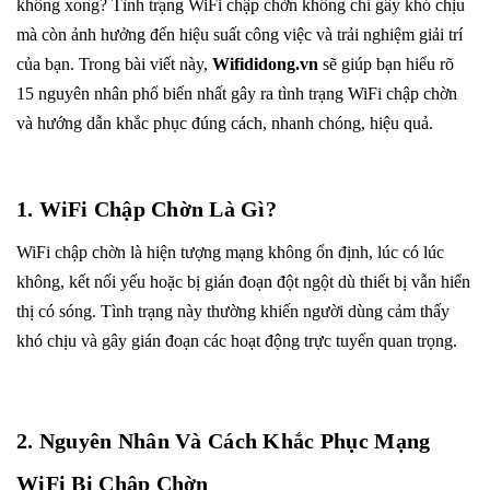
không xong? Tình trạng WiFi chập chờn không chỉ gây khó chịu
mà còn ảnh hưởng đến hiệu suất công việc và trải nghiệm giải trí
của bạn. Trong bài viết này,
Wifididong.vn
sẽ giúp bạn hiểu rõ
15 nguyên nhân phổ biến nhất gây ra tình trạng WiFi chập chờn
và hướng dẫn khắc phục đúng cách, nhanh chóng, hiệu quả.
1. WiFi Chập Chờn Là Gì?
WiFi chập chờn là hiện tượng mạng không ổn định, lúc có lúc
không, kết nối yếu hoặc bị gián đoạn đột ngột dù thiết bị vẫn hiển
thị có sóng. Tình trạng này thường khiến người dùng cảm thấy
khó chịu và gây gián đoạn các hoạt động trực tuyến quan trọng.
2. Nguyên Nhân Và Cách Khắc Phục Mạng
WiFi Bị Chập Chờn