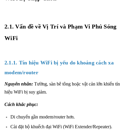
2.1. Vấn đề về Vị Trí và Phạm Vi Phủ Sóng
WiFi
2.1.1. Tín hiệu WiFi bị yếu do khoảng cách xa
modem/router
Nguyên nhân:
Tường, sàn bê tông hoặc vật cản lớn khiến tín
hiệu WiFi bị suy giảm.
Cách khắc phục:
Di chuyển gần modem/router hơn.
Cài đặt bộ khuếch đại WiFi (WiFi Extender/Repeater).