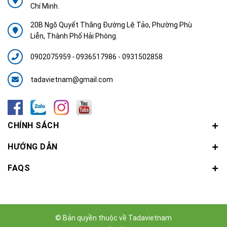
Chí Minh.
20B Ngõ Quyết Thắng Đường Lệ Tảo, Phường Phù
Liễn, Thành Phố Hải Phòng.
0902075959
-
0936517986 - 0931502858
tadavietnam@gmail.com
CHÍNH SÁCH
HƯỚNG DẪN
FAQS
© Bản quyền thuộc về
Tadavietnam