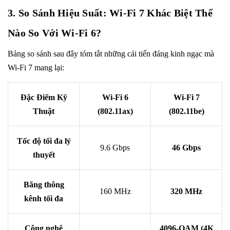
3. So Sánh Hiệu Suất: Wi-Fi 7 Khác Biệt Thế
Nào So Với Wi-Fi 6?
Bảng so sánh sau đây tóm tắt những cải tiến đáng kinh ngạc mà
Wi-Fi 7 mang lại:
Đặc Điểm Kỹ
Wi-Fi 6
Wi-Fi 7
Thuật
(802.11ax)
(802.11be)
Tốc độ tối đa lý
9.6 Gbps
46 Gbps
thuyết
Băng thông
160 MHz
320 MHz
kênh tối đa
Công nghệ
4096-QAM (4K