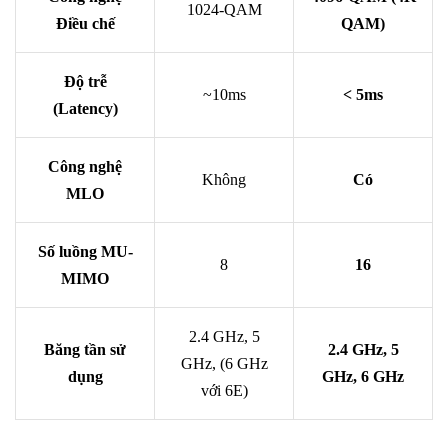
1024-QAM
Điều chế
QAM)
Độ trễ
~10ms
< 5ms
(Latency)
Công nghệ
Không
Có
MLO
Số luồng MU-
8
16
MIMO
2.4 GHz, 5
Băng tần sử
2.4 GHz, 5
GHz, (6 GHz
dụng
GHz, 6 GHz
với 6E)