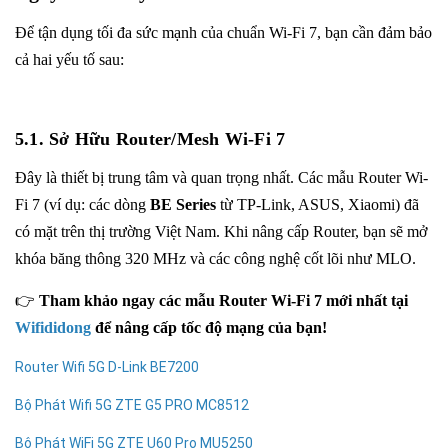
Để tận dụng tối đa sức mạnh của chuẩn Wi-Fi 7, bạn cần đảm bảo
cả hai yếu tố sau:
5.1. Sở Hữu Router/Mesh Wi-Fi 7
Đây là thiết bị trung tâm và quan trọng nhất. Các mẫu Router Wi-
Fi 7 (ví dụ: các dòng
BE Series
từ TP-Link, ASUS, Xiaomi) đã
có mặt trên thị trường Việt Nam. Khi nâng cấp Router, bạn sẽ mở
khóa băng thông 320 MHz và các công nghệ cốt lõi như MLO.
👉
Tham khảo ngay các mẫu Router Wi-Fi 7 mới nhất tại
Wifididong
để nâng cấp tốc độ mạng của bạn!
Router Wifi 5G D-Link BE7200
Bộ Phát Wifi 5G ZTE G5 PRO MC8512
Bộ Phát WiFi 5G ZTE U60 Pro MU5250