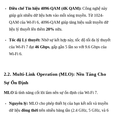
Điều chế Tín hiệu 4096-QAM (4K QAM):
Công nghệ này
giúp gói nhiều dữ liệu hơn vào mỗi sóng truyền. Từ 1024-
QAM của Wi-Fi 6, 4096-QAM giúp tăng hiệu suất truyền dữ
liệu lý thuyết lên thêm
20%
nữa.
Tốc độ Lý thuyết:
Nhờ sự kết hợp này, tốc độ tối đa lý thuyết
của Wi-Fi 7 đạt
46 Gbps
, gấp gần 5 lần so với 9.6 Gbps của
Wi-Fi 6.
2.2. Multi-Link Operation (MLO): Nền Tảng Cho
Sự Ổn Định
MLO
là tính năng cốt lõi làm nên sự ổn định của Wi-Fi 7.
Nguyên lý:
MLO cho phép thiết bị của bạn kết nối và truyền
dữ liệu
đồng thời
trên nhiều băng tần (2.4 GHz, 5 GHz, và 6