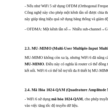
- Nếu như WiFi 5 sử dụng OFDM (Orthogonal Frequency 
Công nghệ này cho phép một kênh tần số được chia thàn
này giúp tăng hiệu quả sử dụng băng thông và giảm độ t
- OFDMA: Một kênh tần số→ Nhiều sub-channel→Giao t
2.3. MU-MIMO (Multi-User Multiple-Input Multi
MU-MIMO không còn xa lạ, nhưng WiFi 6 đã nâng cấp 
MU-MIMO
. Điều này có nghĩa là router có thể đồng 
kết nối. WiFi 6 có thể hỗ trợ tối đa 8 thiết bị MU-MIMO
2.4. Mã Hóa 1024-QAM (Quadrature Amplitude 
- WiFi 6 sử dụng
mã hóa 1024-QAM
, cho phép truy
vào việc tăng tốc độ truyền dữ liệu.