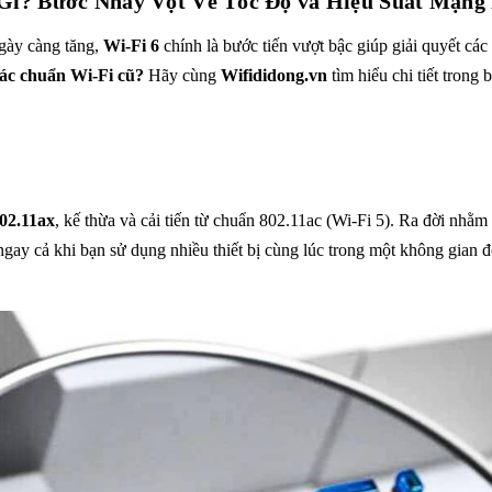
 Gì? Bước Nhảy Vọt Về Tốc Độ và Hiệu Suất Mạng
ngày càng tăng,
Wi-Fi 6
chính là bước tiến vượt bậc giúp giải quyết các 
 các chuẩn Wi-Fi cũ?
Hãy cùng
Wifididong.vn
tìm hiểu chi tiết trong b
02.11ax
, kế thừa và cải tiến từ chuẩn 802.11ac (Wi-Fi 5). Ra đời nhằ
ngay cả khi bạn sử dụng nhiều thiết bị cùng lúc trong một không gian 