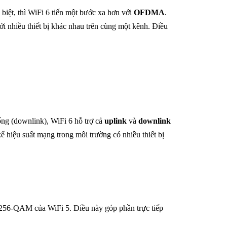
biệt, thì WiFi 6 tiến một bước xa hơn với
OFDMA
.
i nhiều thiết bị khác nhau trên cùng một kênh. Điều
g (downlink), WiFi 6 hỗ trợ cả
uplink
và
downlink
kể hiệu suất mạng trong môi trường có nhiều thiết bị
a 256-QAM của WiFi 5. Điều này góp phần trực tiếp