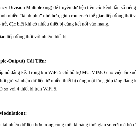
Division Multiplexing) để truyền dữ liệu trên các kênh tần số riêng 
h nhiều "kênh phụ” nhỏ hơn, giúp router có thể giao tiếp đồng thời vớ
rễ, đặc biệt khi có nhiều thiết bị cùng kết nối vào mạng.
iếp đồng thời với nhiều thiết bị
ple-Output) Cải Tiến:
nó đáng kể. Trong khi WiFi 5 chỉ hỗ trợ MU-MIMO cho việc tải xuốn
thời gửi và nhận dữ liệu từ nhiều thiết bị cùng một lúc, giúp tăng đáng 
 so với 4 thiết bị trên WiFi 5.
Modulation):
ền tải nhiều dữ liệu hơn trong cùng một khoảng thời gian so với mã hó