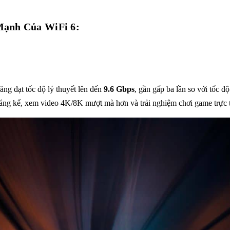
Mạnh Của WiFi 6:
ăng đạt tốc độ lý thuyết lên đến
9.6 Gbps
, gần gấp ba lần so với tốc 
 đáng kể, xem video 4K/8K mượt mà hơn và trải nghiệm chơi game trực 