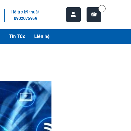
Hỗ trợ kỹ thuật
0902075959
Tin Tức
Liên hệ