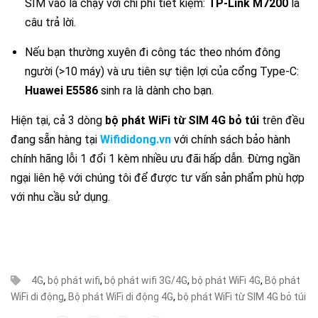
SIM vào là chạy với chi phí tiết kiệm:
TP-Link M7200
là
câu trả lời.
Nếu bạn thường xuyên đi công tác theo nhóm đông
người (
>10
máy) và ưu tiên sự tiện lợi của cổng Type-C:
Huawei E5586
sinh ra là dành cho bạn.
Hiện tại, cả 3 dòng
bộ phát WiFi từ SIM 4G bỏ túi
trên đều
đang sẵn hàng tại
Wifididong.vn
với chính sách bảo hành
chính hãng lỗi 1 đổi 1 kèm nhiều ưu đãi hấp dẫn. Đừng ngần
ngại liên hệ với chúng tôi để được tư vấn sản phẩm phù hợp
với nhu cầu sử dụng.
4G
,
bộ phát wifi
,
bộ phát wifi 3G/4G
,
bộ phát WiFi 4G
,
Bộ phát
WiFi di động
,
Bộ phát WiFi di động 4G
,
bộ phát WiFi từ SIM 4G bỏ túi