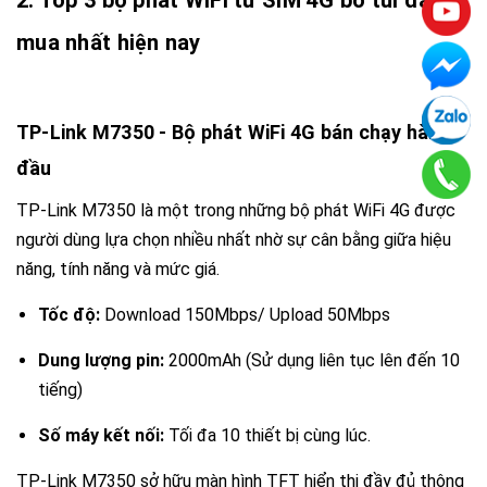
2. Top 3 bộ phát WiFi từ SIM 4G bỏ túi đáng
mua nhất hiện nay
TP-Link M7350
- Bộ phát WiFi 4G bán chạy hàng
đầu
TP-Link M7350 là một trong những bộ phát WiFi 4G được
người dùng lựa chọn nhiều nhất nhờ sự cân bằng giữa hiệu
năng, tính năng và mức giá.
Tốc độ:
Download
150Mbps
/ Upload
50Mbps
Dung lượng pin:
2000mAh
(Sử dụng liên tục lên đến 10
tiếng)
Số máy kết nối:
Tối đa 10 thiết bị cùng lúc.
TP-Link M7350 sở hữu màn hình TFT hiển thị đầy đủ thông