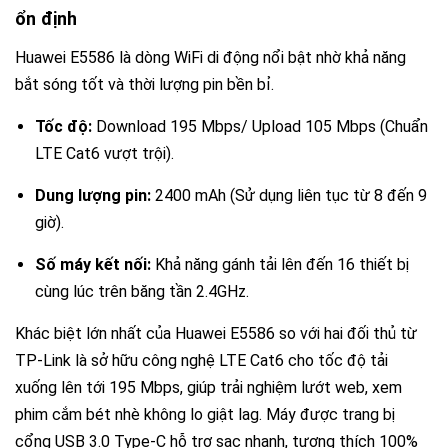
ổn định
Huawei E5586 là dòng WiFi di động nổi bật nhờ khả năng
bắt sóng tốt và thời lượng pin bền bỉ.
Tốc độ:
Download
195 Mbps
/ Upload
105 Mbps
(Chuẩn
LTE Cat6 vượt trội).
Dung lượng pin:
2400 mAh
(Sử dụng liên tục từ 8 đến 9
giờ).
Số máy kết nối:
Khả năng gánh tải lên đến
16 thiết bị
cùng lúc trên băng tần
2.4GHz
.
Khác biệt lớn nhất của Huawei E5586 so với hai đối thủ từ
TP-Link là sở hữu công nghệ LTE Cat6 cho tốc độ tải
xuống lên tới
195 Mbps
, giúp trải nghiệm lướt web, xem
phim cắm bét nhè không lo giật lag. Máy được trang bị
cổng USB 3.0 Type-C hỗ trợ sạc nhanh, tương thích 100%