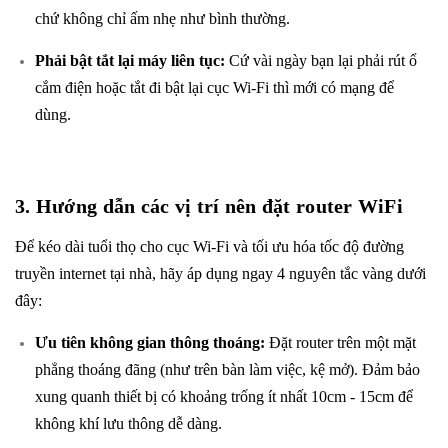
chứ không chỉ ấm nhẹ như bình thường.
Phải bật tắt lại máy liên tục:
Cứ vài ngày bạn lại phải rút ổ
cắm điện hoặc tắt đi bật lại cục Wi-Fi thì mới có mạng để
dùng.
3. Hướng dẫn các vị trí nên đặt router WiFi
Để kéo dài tuổi thọ cho cục Wi-Fi và tối ưu hóa tốc độ đường
truyền internet tại nhà, hãy áp dụng ngay 4 nguyên tắc vàng dưới
đây:
Ưu tiên không gian thông thoáng:
Đặt router trên một mặt
phẳng thoáng đãng (như trên bàn làm việc, kệ mở). Đảm bảo
xung quanh thiết bị có khoảng trống ít nhất 10cm - 15cm để
không khí lưu thông dễ dàng.