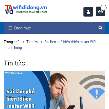
Danh mục
Trang chủ
Tin tức
Sai lầm phổ biến khiến router WiFi
nhanh hỏng
Tin tức