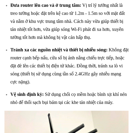
Đưa router lên cao và ở trung tâm:
Vị trí lý tưởng nhất là
treo tường hoặc đặt trên kệ cao từ 1.2m - 1.5m so với mặt đất
và nằm ở khu vực trung tâm nhà. Cách này vừa giúp thiết bị
tản nhiệt tốt hơn, vừa giúp sóng Wi-Fi phát đi xa hơn, xuyên
tường tốt hơn mà không bị vật cản hấp thụ.
Tránh xa các nguồn nhiệt và thiết bị nhiễu sóng:
Không đặt
router cạnh bếp nấu, cửa sổ bị ánh nắng chiếu trực tiếp, hoặc
đặt đè lên các thiết bị điện tử khác. Đồng thời, tránh xa lò vi
sóng (thiết bị sử dụng cùng tần số 2.4GHz gây nhiễu mạng
cực nặng).
Vệ sinh định kỳ:
Sử dụng chổi cọ mềm hoặc bình xịt khí nén
nhỏ để thổi sạch bụi bám tại các khe tản nhiệt của máy.