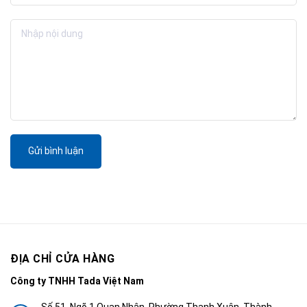
Gửi bình luận
ĐỊA CHỈ CỬA HÀNG
Công ty TNHH Tada Việt Nam
Số 51, Ngõ 1 Quan Nhân, Phường Thanh Xuân, Thành