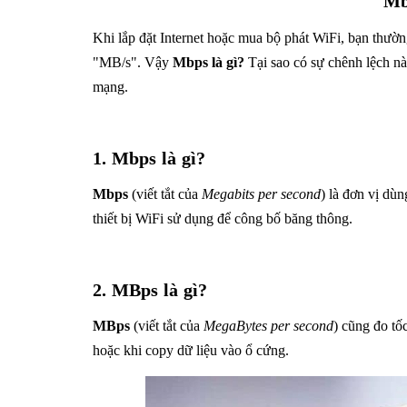
Mb
Khi lắp đặt Internet hoặc mua bộ phát WiFi, bạn thườn
"MB/s". Vậy
Mbps là gì?
Tại sao có sự chênh lệch 
mạng.
1. Mbps là gì?
Mbps
(viết tắt của
Megabits per second
) là đơn vị dù
thiết bị WiFi sử dụng để công bố băng thông.
2. MBps là gì?
MBps
(viết tắt của
MegaBytes per second
) cũng đo tố
hoặc khi copy dữ liệu vào ổ cứng.