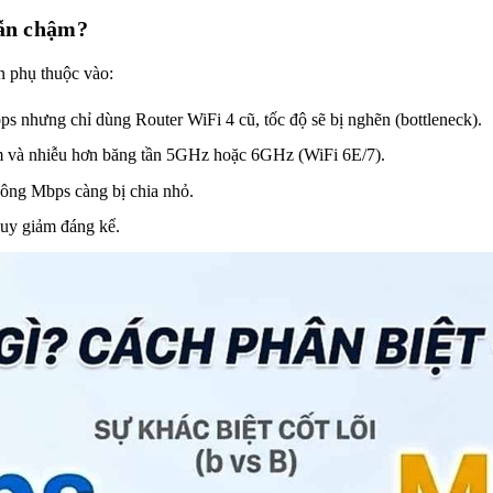
vẫn chậm?
òn phụ thuộc vào:
 nhưng chỉ dùng Router WiFi 4 cũ, tốc độ sẽ bị nghẽn (bottleneck).
và nhiễu hơn băng tần 5GHz hoặc 6GHz (WiFi 6E/7).
ông Mbps càng bị chia nhỏ.
uy giảm đáng kể.