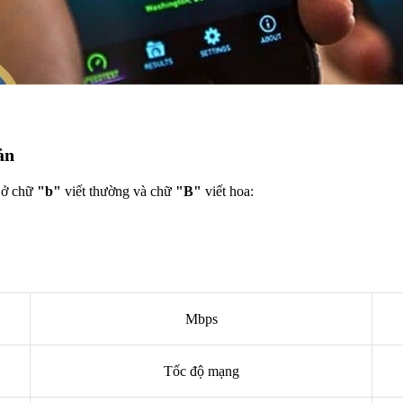
iản
 ở chữ
"b"
viết thường và chữ
"B"
viết hoa:
Mbps
Tốc độ mạng