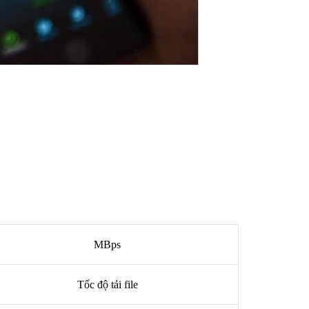
MBps
Tốc độ tải file