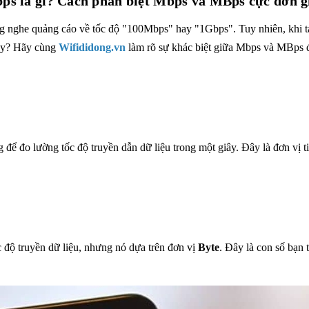
ps là gì? Cách phân biệt Mbps và MBps cực đơn g
g nghe quảng cáo về tốc độ "100Mbps" hay "1Gbps". Tuy nhiên, khi tải 
này? Hãy cùng
Wifididong.vn
làm rõ sự khác biệt giữa Mbps và MBps để
ng để đo lường tốc độ truyền dẫn dữ liệu trong một giây. Đây là đơn vị
c độ truyền dữ liệu, nhưng nó dựa trên đơn vị
Byte
. Đây là con số bạn 