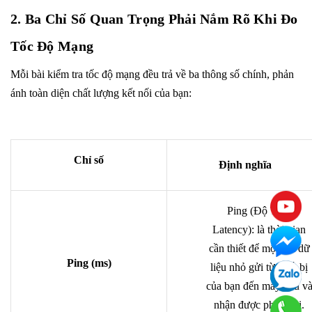
2. Ba Chỉ Số Quan Trọng Phải Nắm Rõ Khi Đo
Tốc Độ Mạng
Mỗi bài kiểm tra tốc độ mạng đều trả về ba thông số chính, phản
ánh toàn diện chất lượng kết nối của bạn:
Chỉ số
Định nghĩa
Ping (Độ Trễ -
Latency): là thời gian
cần thiết để một gói dữ
Ping (ms)
liệu nhỏ gửi từ thiết bị
của bạn đến máy chủ v
nhận được phản hồi.