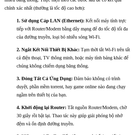
chính xác nhất (thường là tốc độ cao hơn):
1. Sử dụng Cáp LAN (Ethernet):
Kết nối máy tính trực
tiếp với Router/Modem bằng dây mạng để đo tốc độ tối đa
của đường truyền, loại bỏ nhiễu sóng Wi-Fi.
2. Ngắt Kết Nối Thiết Bị Khác:
Tạm thời tắt Wi-Fi trên tất
cả điện thoại, TV thông minh, hoặc máy tính bảng khác để
chúng không chiếm dụng băng thông.
3. Đóng Tất Cả Ứng Dụng:
Đảm bảo không có trình
duyệt, phần mềm torrent, hay game online nào đang chạy
ngầm trên thiết bị của bạn.
4. Khởi động lại Router:
Tắt nguồn Router/Modem, chờ
30 giây rồi bật lại. Thao tác này giúp giải phóng bộ nhớ
đệm và ổn định đường truyền.