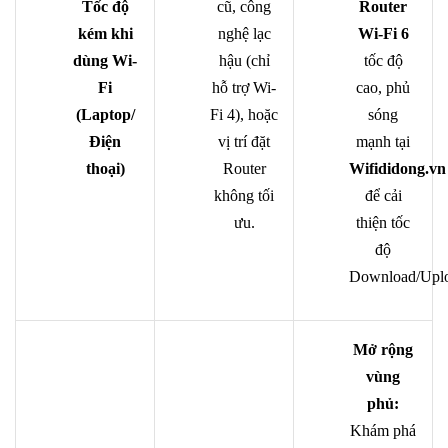
Tốc độ
cũ, công
Router
kém khi
nghệ lạc
Wi-Fi 6
dùng Wi-
hậu (chỉ
tốc độ
Fi
hỗ trợ Wi-
cao, phủ
(Laptop/
Fi 4), hoặc
sóng
Điện
vị trí đặt
mạnh tại
thoại)
Router
Wifididong.vn
không tối
để cải
ưu.
thiện tốc
độ
Download/Upl
Mở rộng
vùng
phủ:
Khám phá