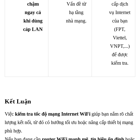
chậm
Vấn đề từ
cấp dịch
ngay cả
hạ tầng
vụ Internet
khi dùng
nhà mạng.
của bạn
cáp LAN
(FPT,
Viettel,
VNPT,...)
để được
kiểm tra.
Kết Luận
Việc
kiểm tra tốc độ mạng Internet WiFi
giúp bạn nắm rõ chất
lượng kết nối, từ đó có hướng tối ưu hoặc nâng cấp thiết bị mạng
phù hợp.
Nếu bạn đang cần
router WiFi mạnh mẽ, tín hiệu ổn định
hoặc