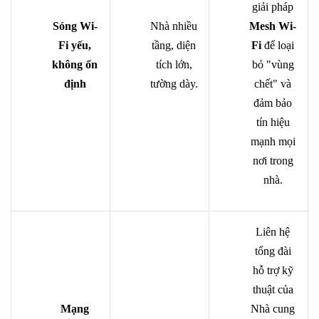
giải pháp
Sóng Wi-
Nhà nhiều
Mesh Wi-
Fi yếu,
tầng, diện
Fi
để loại
không ổn
tích lớn,
bỏ "vùng
định
tường dày.
chết" và
đảm bảo
tín hiệu
mạnh mọi
nơi trong
nhà.
Liên hệ
tổng đài
hỗ trợ kỹ
thuật của
Mạng
Nhà cung