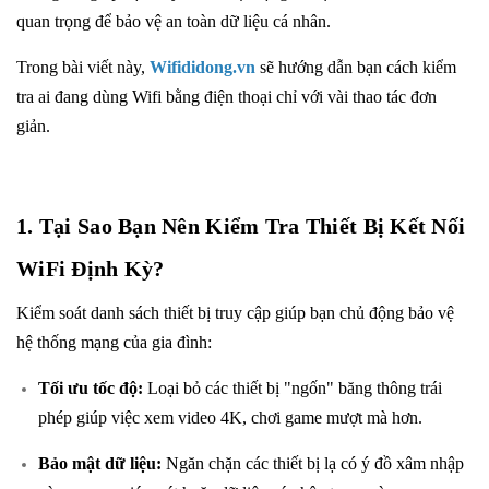
quan trọng để bảo vệ an toàn dữ liệu cá nhân.
Trong bài viết này,
Wifididong.vn
sẽ hướng dẫn bạn cách kiểm
tra ai đang dùng Wifi bằng điện thoại chỉ với vài thao tác đơn
giản.
1. Tại Sao Bạn Nên Kiểm Tra Thiết Bị Kết Nối
WiFi Định Kỳ?
Kiểm soát danh sách thiết bị truy cập giúp bạn chủ động bảo vệ
hệ thống mạng của gia đình:
Tối ưu tốc độ:
Loại bỏ các thiết bị "ngốn" băng thông trái
phép giúp việc xem video 4K, chơi game mượt mà hơn.
Bảo mật dữ liệu:
Ngăn chặn các thiết bị lạ có ý đồ xâm nhập