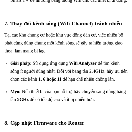
Smart TV để nhường băng thông Wifi cho các thiết bị di động.
7. Thay đổi kênh sóng (Wifi Channel) tránh nhiễu
Tại các khu chung cư hoặc khu vực đông dân cư, việc nhiều bộ
phát cùng dùng chung một kênh sóng sẽ gây ra hiện tượng giao
thoa, làm mạng bị lag.
Giải pháp:
Sử dụng ứng dụng
Wifi Analyzer
để tìm kênh
sóng ít người dùng nhất. Đối với băng tần 2.4GHz, hãy ưu tiên
chọn các kênh
1, 6 hoặc 11
để hạn chế nhiễu chồng lấn.
Mẹo:
Nếu thiết bị của bạn hỗ trợ, hãy chuyển sang dùng băng
tần
5GHz
để có tốc độ cao và ít bị nhiễu hơn.
8. Cập nhật Firmware cho Router