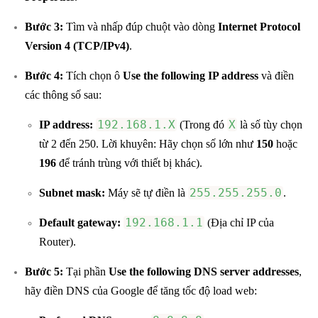
Bước 3:
Tìm và nhấp đúp chuột vào dòng
Internet Protocol
Version 4 (TCP/IPv4)
.
Bước 4:
Tích chọn ô
Use the following IP address
và điền
các thông số sau:
192.168.1.X
X
IP address:
(Trong đó
là số tùy chọn
từ 2 đến 250. Lời khuyên: Hãy chọn số lớn như
150
hoặc
196
để tránh trùng với thiết bị khác).
255.255.255.0
Subnet mask:
Máy sẽ tự điền là
.
192.168.1.1
Default gateway:
(Địa chỉ IP của
Router).
Bước 5:
Tại phần
Use the following DNS server addresses
,
hãy điền DNS của Google để tăng tốc độ load web: