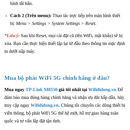
hình tắt hẳn.
Cách 2 (Trên menu):
Thao tác trực tiếp trên màn hình thiết
bị:
Menu > Settings > System Settings > Reset
.
*Lưu ý:
Sau khi Reset, mọi cài đặt cũ (tên WiFi, mật khẩu) sẽ bị
xóa. Bạn cần thực hiện thiết lập lại từ đầu theo thông tin mặc định
in dưới nắp máy.
Mua bộ phát WiFi 5G chính hãng ở đâu?
Mua ngay
TP-Link M8550
giá tốt nhất tại
Wifididong.vn
Để
đảm bảo mua đúng hàng chính hãng và nhận ưu đãi hấp dẫn, hãy
truy cập ngay
Wifididong.vn
. Chúng tôi chuyên các dòng thiết bị
viễn thông, bộ phát WiFi 5G thế hệ mới, hỗ trợ giao hàng toàn
quốc và tư vấn lắp đặt tận tình.