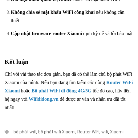
Không chia sẻ mật khẩu WiFi công khai
nếu không cần
thiết
Cập nhật firmware router Xiaomi
định kỳ để vá lỗi bảo mật
Kết luận
Chỉ với vài thao tác đơn giản, bạn đã có thể làm chủ bộ phát WiFi
Xiaomi của mình. Nếu bạn đang tìm kiếm các dòng
Router WiFi
Xiaomi
hoặc
Bộ phát WiFi di động 4G
/5G
tốc độ cao, hãy liên
hệ ngay với
Wifididong.vn
để được tư vấn và nhận ưu đãi tốt
nhất!
bộ phát wifi
,
bộ phát wifi Xiaomi
,
Router WiFi
,
wifi
,
Xiaomi