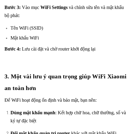
Bước 3:
Vào mục
WiFi Settings
và chỉnh sửa tên và mật khẩu
bộ phát:
Tên WiFi (SSID)
Mật khẩu WiFi
Bước 4:
Lưu cài đặt và chờ router khởi động lại
3. Một vài lưu ý quan trọng giúp WiFi Xiaomi
an toàn hơn
Để WiFi hoạt động ổn định và bảo mật, bạn nên:
Dùng mật khẩu mạnh
: Kết hợp chữ hoa, chữ thường, số và
ký tự đặc biệt
Đổi mật khẩu quản trị router
khác với mật khẩu WiFi