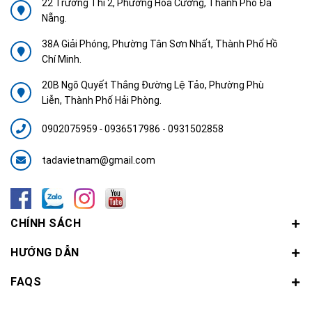
22 Trường Thi 2, Phường Hòa Cường, Thành Phố Đà
Nẵng.
38A Giải Phóng, Phường Tân Sơn Nhất, Thành Phố Hồ
Chí Minh.
20B Ngõ Quyết Thắng Đường Lệ Tảo, Phường Phù
Liễn, Thành Phố Hải Phòng.
0902075959
-
0936517986 - 0931502858
tadavietnam@gmail.com
CHÍNH SÁCH
HƯỚNG DẪN
FAQS