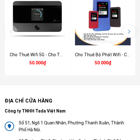
Cho Thuê Wifi 5G - Cho Thuê Bộ Phát Wifi Di Động 5G | Chỉ 50.000 đ/Ngày Không Giới Hạn Dung Lượng Tốc Độ Cao| Wifi Du Lịch Tại Hà Nội , Hải Phòng, Đà Nẵng Và Hồ Chí Minh
Cho Thuê Bộ Phát Wifi - Cho Thuê Wifi Quốc Tế Đi Du Lịch , Công Tác Nước Ngoài Data Không Giới Hạn Tại Hà Nội , Hải Phòng Và Hồ Chí Minh
50.000₫
50.000₫
ĐỊA CHỈ CỬA HÀNG
Công ty TNHH Tada Việt Nam
Số 51, Ngõ 1 Quan Nhân, Phường Thanh Xuân, Thành
Phố Hà Nội.