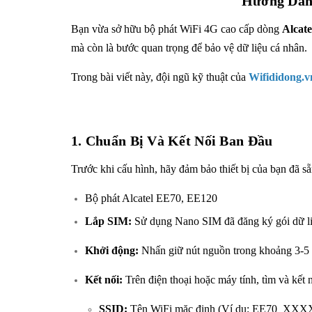
Hướng Dẫn 
Bạn vừa sở hữu bộ phát WiFi 4G cao cấp dòng
Alcate
mà còn là bước quan trọng để bảo vệ dữ liệu cá nhân.
Trong bài viết này, đội ngũ kỹ thuật của
Wifididong.v
1. Chuẩn Bị Và Kết Nối Ban Đầu
Trước khi cấu hình, hãy đảm bảo thiết bị của bạn đã sẵ
Bộ phát
Alcatel EE70
,
EE120
Lắp SIM:
Sử dụng Nano SIM đã đăng ký gói dữ li
Khởi động:
Nhấn giữ nút nguồn trong khoảng 3-5 g
Kết nối:
Trên điện thoại hoặc máy tính, tìm và kết n
SSID:
Tên WiFi mặc định (Ví dụ: EE70_XXXX