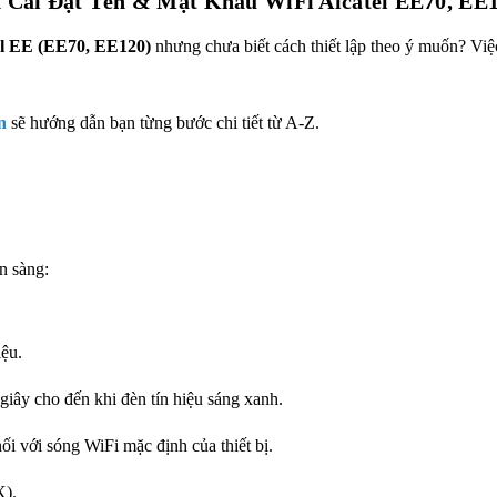
Cài Đặt Tên & Mật Khẩu WiFi Alcatel EE70, EE1
l EE (
EE70
,
EE120
)
nhưng chưa biết cách thiết lập theo ý muốn? Việ
n
sẽ hướng dẫn bạn từng bước chi tiết từ A-Z.
n sàng:
ệu.
iây cho đến khi đèn tín hiệu sáng xanh.
ối với sóng WiFi mặc định của thiết bị.
).