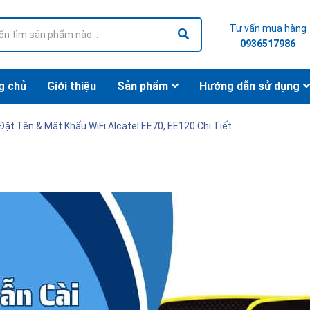
Tư vấn mua hàng
0936517986
g chủ
Giới thiệu
Sản phẩm
Hướng dẫn sử dụng
ặt Tên & Mật Khẩu WiFi Alcatel EE70, EE120 Chi Tiết