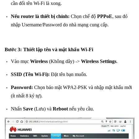
cần đổi tên Wi-Fi là xong.
Nếu router là thiết bị chính:
Chọn chế độ
PPPoE
, sau đó
nhập Username/Password do nhà mạng cung cấp.
Bước 3: Thiết lập tên và mật khẩu Wi-Fi
Vào mục
Wireless
(Không dây) ->
Wireless Settings
.
SSID (Tên Wi-Fi):
Đặt tên bạn muốn.
Password:
Chọn bảo mật WPA2-PSK và nhập mật khẩu mới
(ít nhất 8 ký tự).
Nhấn
Save
(Lưu) và
Reboot
nếu yêu cầu.