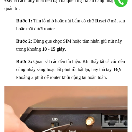
Đây là cách duy nhất nếu bạn đã quên mật khẩu đăng nhập trang
quản trị.
Bước 1:
Tìm lỗ nhỏ hoặc nút bấm có chữ
Reset
ở mặt sau
hoặc mặt dưới router.
Bước 2:
Dùng que chọc SIM hoặc tăm nhấn giữ nút này
trong khoảng
10 - 15 giây
.
Bước 3:
Quan sát các đèn tín hiệu. Khi thấy tất cả các đèn
cùng nháy sáng hoặc tắt phụt rồi bật lại, hãy thả tay. Đợi
khoảng 2 phút để router khởi động lại hoàn toàn.