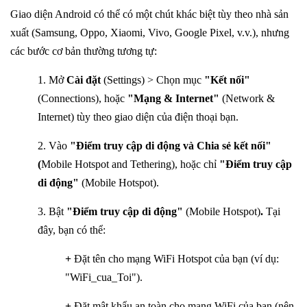
Giao diện Android có thể có một chút khác biệt tùy theo nhà sản
xuất (Samsung, Oppo, Xiaomi, Vivo, Google Pixel, v.v.), nhưng
các bước cơ bản thường tương tự:
1. Mở
Cài đặt
(Settings) > Chọn mục
"Kết nối"
(Connections), hoặc
"Mạng & Internet"
(Network &
Internet) tùy theo giao diện của điện thoại bạn.
2. Vào
"Điểm truy cập di động và Chia sẻ kết nối"
(
Mobile Hotspot and Tethering), hoặc chỉ
"Điểm truy cập
di động"
(Mobile Hotspot).
3. Bật
"Điểm truy cập di động"
(Mobile Hotspot)
.
Tại
đây, bạn có thể:
+
Đặt tên cho mạng WiFi Hotspot của bạn (ví dụ:
"WiFi_cua_Toi").
+
Đặt mật khẩu an toàn cho mạng WiFi của bạn (nên