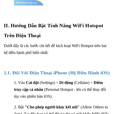
II. Hướng Dẫn Bật Tính Năng WiFi Hotspot
Trên Điện Thoại
Dưới đây là các bước chi tiết để kích hoạt WiFi Hotspot trên hai
hệ điều hành phổ biến nhất:
2.1. Đối Với Điện Thoại iPhone (Hệ Điều Hành iOS)
1. Vào
Cài đặt
(Settings) >
Di động
(Cellular) >
Điểm
truy cập cá nhân
(Personal Hotspot - tên có thể thay đổi
tùy vào phiên bản iOS).
2. Bật
"Cho phép người khác kết nối"
(Allow Others to
Join). Tại đây bạn có thể đặt lại tên và mật khẩu WiFi (Nếu