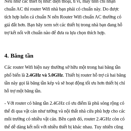
Nếu như các thiết bị như: điện thoại, ti vi, máy tính chỉ nhận
chuẩn AC thì router Wifi nhà bạn phải có chuẩn này. Do được
tích hợp luôn cả chuẩn N nên Router Wifi chuẩn AC thường có
giá đắt hơn. Bạn hãy xem xét các thiết bị trong nhà bạn đang hỗ
trợ kết nối với chuẩn nào để đưa ra lựa chọn thích hợp.
4. Băng tần
Các router Wifi hiện nay thường sở hữu một trong hai băng tần
phổ biến là
2.4GHz và 5.0GHz
. Thiết bị router hỗ trợ cả hai băng
tần này gọi là băng tần kép và sẽ hoạt động tối ưu hơn thiết bị chỉ
hỗ trợ một băng tần.
- Với router có băng tần 2.4GHz có ưu điểm là phủ sóng rộng có
thể đi qua vật cản như tường và nội thất nhà cửa phù hợp cho các
môi trường có nhiều vật cản. Bên cạnh đó, router 2.4GHz còn có
thể dễ dàng kết nối với nhiều thiết bị khác nhau. Tuy nhiên cũng