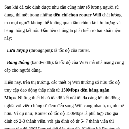
Sau khi đã xác định được nhu cầu cũng như số lượng người sử
dụng, thì một trong những
tiêu chí chọn router Wifi
chất lượng
mà mọi người không thể không quan tâm chính là: lưu lượng và
băng thông kết nối. Đầu tiên chúng ta phải hiểu rõ hai khái niệm
này:
-
Lưu lượng
(throughput): là tốc độ của router.
-
Băng thông
(bandwidth): là tốc độ của WiFi mà nhà mạng cung
cấp cho người dùng.
Hiện nay, trên thị trường, các thiết bị Wifi thường sở hữu tốc độ
truy cập dao động thấp nhất từ
150Mbps đến hàng ngàn
Mbps
. Những thiết bị có tốc độ kết nối tối đa càng lớn thì đồng
nghĩa với việc chúng sẽ đem đến sóng Wifi càng nhanh, mạnh mẽ
hơn. Ví dụ như, Router có tốc độ 150Mbps là phù hợp cho gia
đình có 2-3 thành viên, với gia đình có từ 5- 7 thành viên thì
router tốc độ 300Mbps có thể đáp ứng đủ. Những bộ Router có