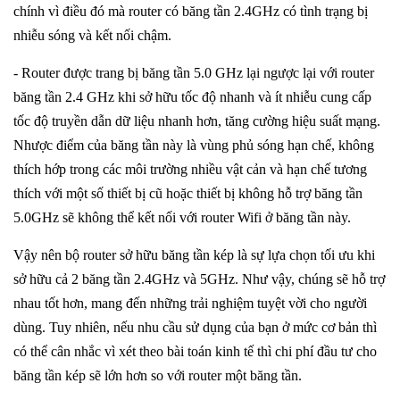
chính vì điều đó mà router có băng tần 2.4GHz có tình trạng bị
nhiễu sóng và kết nối chậm.
- Router được trang bị băng tần 5.0 GHz lại ngược lại với router
băng tần 2.4 GHz khi sở hữu tốc độ nhanh và ít nhiễu cung cấp
tốc độ truyền dẫn dữ liệu nhanh hơn, tăng cường hiệu suất mạng.
Nhược điểm của băng tần này là vùng phủ sóng hạn chế, không
thích hớp trong các môi trường nhiều vật cản và hạn chế tương
thích với một số thiết bị cũ hoặc thiết bị không hỗ trợ băng tần
5.0GHz sẽ không thể kết nối với router Wifi ở băng tần này.
Vậy nên bộ router sở hữu băng tần kép là sự lựa chọn tối ưu khi
sở hữu cả 2 băng tần 2.4GHz và 5GHz. Như vậy, chúng sẽ hỗ trợ
nhau tốt hơn, mang đến những trải nghiệm tuyệt vời cho người
dùng. Tuy nhiên, nếu nhu cầu sử dụng của bạn ở mức cơ bản thì
có thể cân nhắc vì xét theo bài toán kinh tế thì chi phí đầu tư cho
băng tần kép sẽ lớn hơn so với router một băng tần.