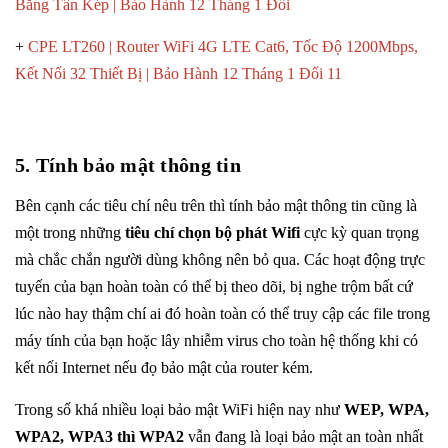
Băng Tần Kép | Bảo Hành 12 Tháng 1 Đổi
+
CPE LT260 | Router WiFi 4G LTE Cat6, Tốc Độ 1200Mbps,
Kết Nối 32 Thiết Bị | Bảo Hành 12 Tháng 1 Đổi 1
1
5. Tính bảo mật thông tin
Bên cạnh các tiêu chí nêu trên thì tính bảo mật thông tin cũng là
một trong những
tiêu chí chọn bộ phát Wifi
cực kỳ quan trọng
mà chắc chắn người dùng không nên bỏ qua. Các hoạt động trực
tuyến của bạn hoàn toàn có thể bị theo dõi, bị nghe trộm bất cứ
lúc nào hay thậm chí ai đó hoàn toàn có thể truy cập các file trong
máy tính của bạn hoặc lây nhiễm virus cho toàn hệ thống khi có
kết nối Internet nếu đọ bảo mật của router kém.
Trong số khá nhiều loại bảo mật WiFi hiện nay như
WEP, WPA,
WPA2, WPA3 thì WPA2
vẫn đang là loại bảo mật an toàn nhất