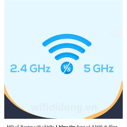
- Một số Router wifi sở hữu
1 băng tần
đang có ở Wifi di động