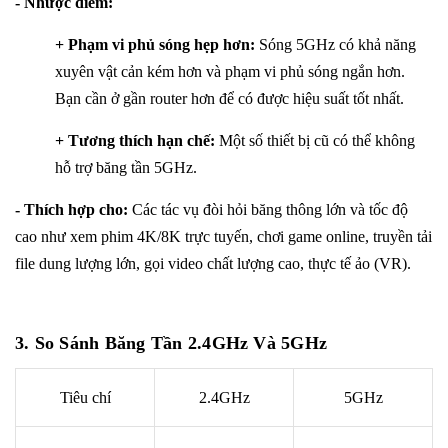
- Nhược điểm:
+ Phạm vi phủ sóng hẹp hơn:
Sóng 5GHz có khả năng
xuyên vật cản kém hơn và phạm vi phủ sóng ngắn hơn.
Bạn cần ở gần router hơn để có được hiệu suất tốt nhất.
+ Tương thích hạn chế:
Một số thiết bị cũ có thể không
hỗ trợ băng tần 5GHz.
- Thích hợp cho:
Các tác vụ đòi hỏi băng thông lớn và tốc độ
cao như xem phim 4K/8K trực tuyến, chơi game online, truyền tải
file dung lượng lớn, gọi video chất lượng cao, thực tế ảo (VR).
3. So Sánh Băng Tần 2.4GHz Và 5GHz
Tiêu chí
2.4GHz
5GHz