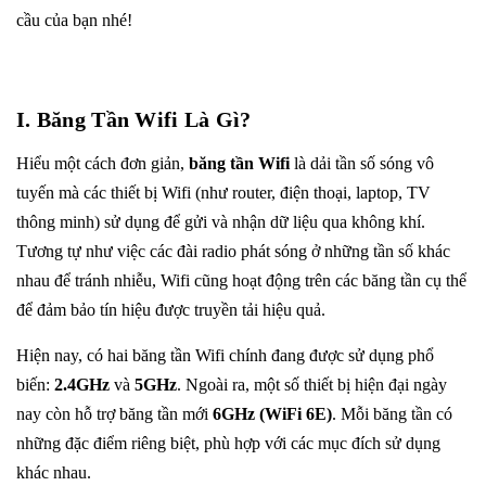
cầu của bạn nhé!
I. Băng Tần Wifi Là Gì?
Hiểu một cách đơn giản,
băng tần Wifi
là dải tần số sóng vô
tuyến mà các thiết bị Wifi (như router, điện thoại, laptop, TV
thông minh) sử dụng để gửi và nhận dữ liệu qua không khí.
Tương tự như việc các đài radio phát sóng ở những tần số khác
nhau để tránh nhiễu, Wifi cũng hoạt động trên các băng tần cụ thể
để đảm bảo tín hiệu được truyền tải hiệu quả.
Hiện nay, có hai băng tần Wifi chính đang được sử dụng phổ
biến:
2.4GHz
và
5GHz
. Ngoài ra, một số thiết bị hiện đại ngày
nay còn hỗ trợ băng tần mới
6GHz (WiFi 6E)
. Mỗi băng tần có
những đặc điểm riêng biệt, phù hợp với các mục đích sử dụng
khác nhau.