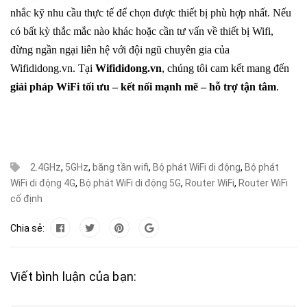
nhắc kỹ nhu cầu thực tế để chọn được thiết bị phù hợp nhất. Nếu
có bất kỳ thắc mắc nào khác hoặc cần tư vấn về thiết bị Wifi,
đừng ngần ngại liên hệ với đội ngũ chuyên gia của
Wifididong.vn. Tại
Wifididong.vn
, chúng tôi cam kết mang đến
giải pháp WiFi tối ưu – kết nối mạnh mẽ – hỗ trợ tận tâm
.
2.4GHz
,
5GHz
,
băng tần wifi
,
Bộ phát WiFi di động
,
Bộ phát
WiFi di động 4G
,
Bộ phát WiFi di động 5G
,
Router WiFi
,
Router WiFi
cố định
Chia sẻ:
Viết bình luận của bạn: