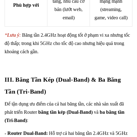
tầng, nhu cầu cơ
mạng mạnh
Phù hợp với
bản (lướt web,
(streaming,
email)
game, video call)
*
Lưu ý
:
Băng tần 2.4GHz hoạt động tốt ở phạm vi xa nhưng tốc
độ thấp; trong khi 5GHz cho tốc độ cao nhưng hiệu quả trong
khoảng cách gần.
III. Băng Tần Kép (Dual-Band) & Ba Băng
Tần (Tri-Band)
Để tận dụng ưu điểm của cả hai băng tần, các nhà sản xuất đã
phát triển Router
băng tần kép (Dual-Band)
và
ba băng tần
(Tri-Band)
:
- Router Dual-Band:
Hỗ trợ cả hai băng tần 2.4GHz và 5GHz