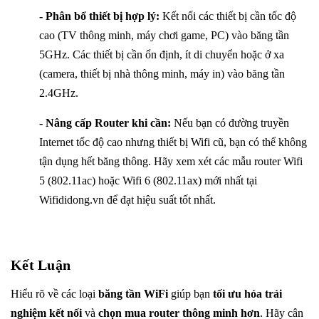
- Phân bổ thiết bị hợp lý:
Kết nối các thiết bị cần tốc độ
cao (TV thông minh, máy chơi game, PC) vào băng tần
5GHz. Các thiết bị cần ổn định, ít di chuyển hoặc ở xa
(camera, thiết bị nhà thông minh, máy in) vào băng tần
2.4GHz.
- Nâng cấp Router khi cần:
Nếu bạn có đường truyền
Internet tốc độ cao nhưng thiết bị Wifi cũ, bạn có thể không
tận dụng hết băng thông. Hãy xem xét các mẫu router Wifi
5 (802.11ac) hoặc Wifi 6 (802.11ax) mới nhất tại
Wifididong.vn để đạt hiệu suất tốt nhất.
Kết Luận
Hiểu rõ về các loại
băng tần WiFi
giúp bạn
tối ưu hóa trải
nghiệm kết nối
và
chọn mua router thông minh hơn
. Hãy cân