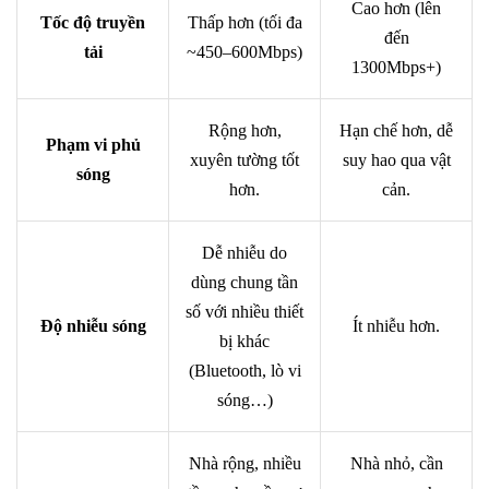
Cao hơn (lên
Tốc độ truyền
Thấp hơn (tối đa
đến
tải
~450–600Mbps)
1300Mbps+)
Rộng hơn,
Hạn chế hơn, dễ
Phạm vi phủ
xuyên tường tốt
suy hao qua vật
sóng
hơn.
cản.
Dễ nhiễu do
dùng chung tần
số với nhiều thiết
Độ nhiễu sóng
Ít nhiễu hơn.
bị khác
(Bluetooth, lò vi
sóng…)
Nhà rộng, nhiều
Nhà nhỏ, cần