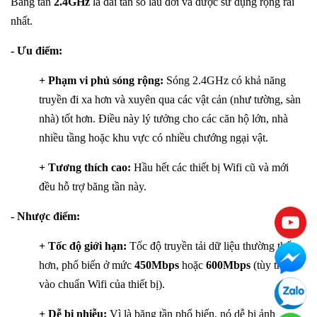
Băng tần
2.4GHz
là dải tần số lâu đời và được sử dụng rộng rãi
nhất.
- Ưu điểm:
+ Phạm vi phủ sóng rộng:
Sóng 2.4GHz có khả năng
truyền đi xa hơn và xuyên qua các vật cản (như tường, sàn
nhà) tốt hơn. Điều này lý tưởng cho các căn hộ lớn, nhà
nhiều tầng hoặc khu vực có nhiều chướng ngại vật.
+ Tương thích cao:
Hầu hết các thiết bị Wifi cũ và mới
đều hỗ trợ băng tần này.
- Nhược điểm:
+ Tốc độ giới hạn:
Tốc độ truyền tải dữ liệu thường thấp
hơn, phổ biến ở mức
450Mbps
hoặc
600Mbps
(tùy thuộc
vào chuẩn Wifi của thiết bị).
+ Dễ bị nhiễu:
Vì là băng tần phổ biến, nó dễ bị ảnh