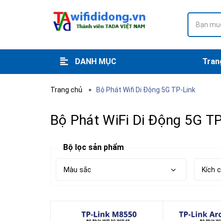
DANH MỤC
Tran
Thu gọn
Xem thêm
USB 3G/4G
Wi-Fi Mesh
Dịch Vụ Wifi
Cho Thuê Bộ Phát Wifi 4G/5G
Phụ Kiện Wifi Di Động
Bộ Phát Wifi Di Động 5G
Bộ Phát Wifi Di Động 4G
Trang chủ
Bộ Phát Wifi Di Động 5G TP-Link
Bộ Phát WiFi Di Động 5G TP
Bộ lọc sản phẩm
Màu sắc
Kích 