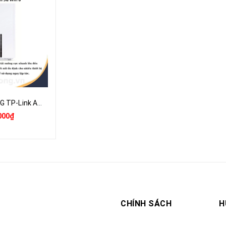
Bộ Phát WiFi 5G TP-Link Archer NX200 | Bộ Phát Wifi 5G Wifi 6 Tốc Độ Vượt Trôi 4.67 Gbps, Băng Tần Kép | Hàng Chính Hãng
000₫
CHÍNH SÁCH
H