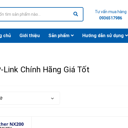
Tư vấn mua hàng
0936517986
g chủ
Giới thiệu
Sản phẩm
Hướng dẫn sử dụng
-Link Chính Hãng Giá Tốt
cỡ