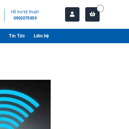
Hỗ trợ kỹ thuật
0902075959
Tin Tức
Liên hệ