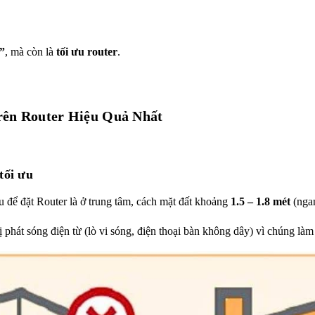
”
, mà còn là
tối ưu router
.
rên Router Hiệu Quả Nhất
tối ưu
 ưu để đặt Router là ở trung tâm, cách mặt đất khoảng
1.5 – 1.8 mét
(ngan
ị phát sóng điện từ (lò vi sóng, điện thoại bàn không dây) vì chúng làm