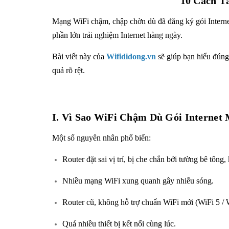
10 Cách T
Mạng WiFi chậm, chập chờn dù đã đăng ký gói Internet
phần lớn trải nghiệm Internet hàng ngày.
Bài viết này của
Wifididong.vn
sẽ giúp bạn hiểu đún
quả rõ rệt.
I. Vì Sao WiFi Chậm Dù Gói Internet
Một số nguyên nhân phổ biến:
Router đặt sai vị trí, bị che chắn bởi tường bê tông, 
Nhiều mạng WiFi xung quanh gây nhiễu sóng.
Router cũ, không hỗ trợ chuẩn WiFi mới (WiFi 5 / 
Quá nhiều thiết bị kết nối cùng lúc.