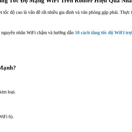
ăng Tốc Độ Mạng WiFi Trên Router Hiệu Quả Nhấ
 tốc độ cao là vấn đề rất nhiều gia đình và văn phòng gặp phải. Thực 
g nguyên nhân WiFi chậm và hướng dẫn
10 cách tăng tốc độ WiFi trự
 Mạnh?
kim loại.
WiFi 6).