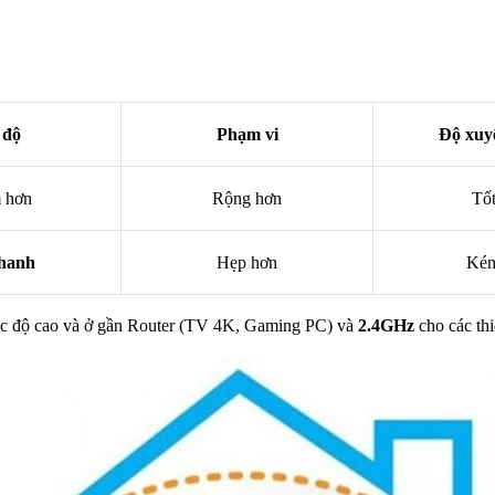
 độ
Phạm vi
Độ xuy
 hơn
Rộng hơn
Tốt
hanh
Hẹp hơn
Kém
 tốc độ cao và ở gần Router (TV 4K, Gaming PC) và
2.4GHz
cho các thi