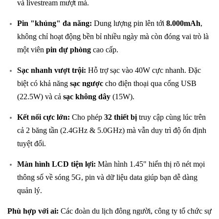
và livestream mượt mà.
Pin "khủng" đa năng:
Dung lượng pin lên tới
8.000mAh
,
không chỉ hoạt động bền bỉ nhiều ngày mà còn đóng vai trò là
một viên
pin dự phòng
cao cấp.
Sạc nhanh vượt trội:
Hỗ trợ sạc vào 40W cực nhanh. Đặc
biệt có khả năng
sạc ngược
cho điện thoại qua cổng USB
(22.5W) và cả
sạc không dây
(15W).
Kết nối cực lớn:
Cho phép
32 thiết bị
truy cập cùng lúc trên
cả 2 băng tần (2.4GHz & 5.0GHz) mà vẫn duy trì độ ổn định
tuyệt đối.
Màn hình LCD tiện lợi:
Màn hình 1.45" hiển thị rõ nét mọi
thông số về sóng 5G, pin và dữ liệu data giúp bạn dễ dàng
quản lý.
Phù hợp với ai:
Các đoàn du lịch đông người, công ty tổ chức sự