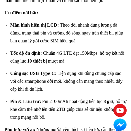
màn hình hiển thị trực quan và chuẩn sạc mới tiện lợi.
Ưu điểm nổi bật:
Màn hình hiển thị LCD:
Theo dõi nhanh dung lượng đã
dùng, trạng thái pin và cường độ sóng ngay trên thiết bị, giúp
bạn quản lý gói cước SIM hiệu quả.
Tốc độ ổn định:
Chuẩn 4G LTE đạt 150Mbps, hỗ trợ kết nối
cùng lúc
10 thiết bị
mượt mà.
Cổng sạc USB Type-C:
Tiện dụng khi dùng chung cáp sạc
với các smartphone đời mới, không cần mang theo nhiều dây
cáp khi đi du lịch.
Pin & Lưu trữ:
Pin 2100mAh hoạt động liên tục
8 giờ
; hỗ trợ
khe cắm thẻ nhớ lên đến
2TB
giúp chia sẻ dữ liệu khổng lồ
trong mạng nội bộ.
Phù hợp với ai:
Những người yêu thích sự tiện lợi, cần theo dõi