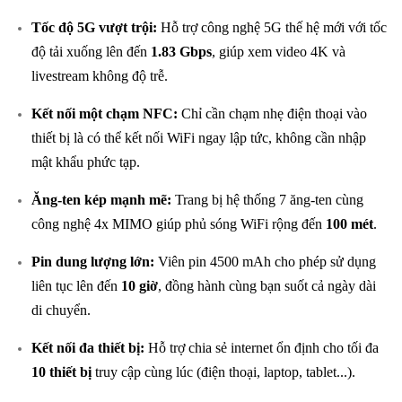
Tốc độ 5G vượt trội:
Hỗ trợ công nghệ 5G thế hệ mới với tốc
độ tải xuống lên đến
1.83 Gbps
, giúp xem video 4K và
livestream không độ trễ.
Kết nối một chạm NFC:
Chỉ cần chạm nhẹ điện thoại vào
thiết bị là có thể kết nối WiFi ngay lập tức, không cần nhập
mật khẩu phức tạp.
Ăng-ten kép mạnh mẽ:
Trang bị hệ thống 7 ăng-ten cùng
công nghệ 4x MIMO giúp phủ sóng WiFi rộng đến
100 mét
.
Pin dung lượng lớn:
Viên pin 4500 mAh cho phép sử dụng
liên tục lên đến
10 giờ
, đồng hành cùng bạn suốt cả ngày dài
di chuyển.
Kết nối đa thiết bị:
Hỗ trợ chia sẻ internet ổn định cho tối đa
10 thiết bị
truy cập cùng lúc (điện thoại, laptop, tablet...).