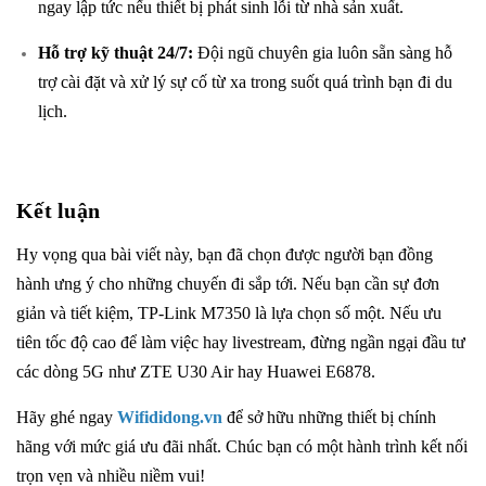
ngay lập tức nếu thiết bị phát sinh lỗi từ nhà sản xuất.
Hỗ trợ kỹ thuật 24/7:
Đội ngũ chuyên gia luôn sẵn sàng hỗ
trợ cài đặt và xử lý sự cố từ xa trong suốt quá trình bạn đi du
lịch.
Kết luận
Hy vọng qua bài viết này, bạn đã chọn được người bạn đồng
hành ưng ý cho những chuyến đi sắp tới. Nếu bạn cần sự đơn
giản và tiết kiệm,
TP-Link M7350
là lựa chọn số một. Nếu ưu
tiên tốc độ cao để làm việc hay livestream, đừng ngần ngại đầu tư
các dòng 5G như ZTE U30 Air hay Huawei E6878.
Hãy ghé ngay
Wifididong.vn
để sở hữu những thiết bị chính
hãng với mức giá ưu đãi nhất. Chúc bạn có một hành trình kết nối
trọn vẹn và nhiều niềm vui!