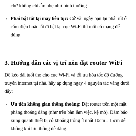
chứ không chỉ ấm nhẹ như bình thường.
Phải bật tắt lại máy liên tục:
Cứ vài ngày bạn lại phải rút ổ
cắm điện hoặc tắt đi bật lại cục Wi-Fi thì mới có mạng để
dùng.
3. Hướng dẫn các vị trí nên đặt router WiFi
Để kéo dài tuổi thọ cho cục Wi-Fi và tối ưu hóa tốc độ đường
truyền internet tại nhà, hãy áp dụng ngay 4 nguyên tắc vàng dưới
đây:
Ưu tiên không gian thông thoáng:
Đặt router trên một mặt
phẳng thoáng đãng (như trên bàn làm việc, kệ mở). Đảm bảo
xung quanh thiết bị có khoảng trống ít nhất 10cm - 15cm để
không khí lưu thông dễ dàng.