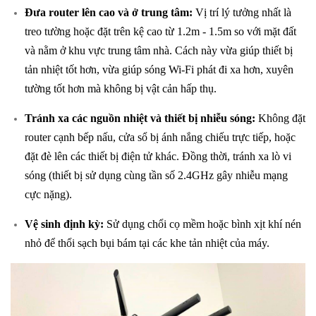
Đưa router lên cao và ở trung tâm:
Vị trí lý tưởng nhất là
treo tường hoặc đặt trên kệ cao từ 1.2m - 1.5m so với mặt đất
và nằm ở khu vực trung tâm nhà. Cách này vừa giúp thiết bị
tản nhiệt tốt hơn, vừa giúp sóng Wi-Fi phát đi xa hơn, xuyên
tường tốt hơn mà không bị vật cản hấp thụ.
Tránh xa các nguồn nhiệt và thiết bị nhiễu sóng:
Không đặt
router cạnh bếp nấu, cửa sổ bị ánh nắng chiếu trực tiếp, hoặc
đặt đè lên các thiết bị điện tử khác. Đồng thời, tránh xa lò vi
sóng (thiết bị sử dụng cùng tần số 2.4GHz gây nhiễu mạng
cực nặng).
Vệ sinh định kỳ:
Sử dụng chổi cọ mềm hoặc bình xịt khí nén
nhỏ để thổi sạch bụi bám tại các khe tản nhiệt của máy.