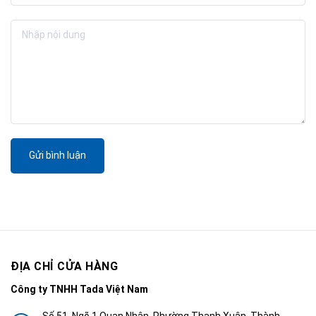
Gửi bình luận
ĐỊA CHỈ CỬA HÀNG
Công ty TNHH Tada Việt Nam
Số 51, Ngõ 1 Quan Nhân, Phường Thanh Xuân, Thành