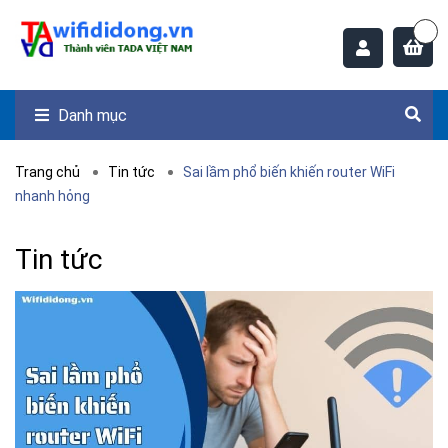
Danh mục
Trang chủ
Tin tức
Sai lầm phổ biến khiến router WiFi
nhanh hỏng
Tin tức