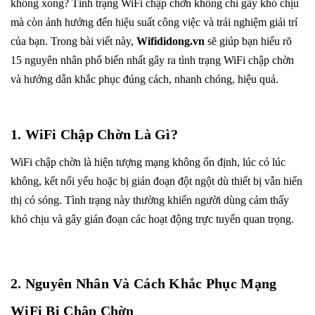
không xong? Tình trạng WiFi chập chờn không chỉ gây khó chịu
mà còn ảnh hưởng đến hiệu suất công việc và trải nghiệm giải trí
của bạn. Trong bài viết này,
Wifididong.vn
sẽ giúp bạn hiểu rõ
15 nguyên nhân phổ biến nhất gây ra tình trạng WiFi chập chờn
và hướng dẫn khắc phục đúng cách, nhanh chóng, hiệu quả.
1. WiFi Chập Chờn Là Gì?
WiFi chập chờn là hiện tượng mạng không ổn định, lúc có lúc
không, kết nối yếu hoặc bị gián đoạn đột ngột dù thiết bị vẫn hiển
thị có sóng. Tình trạng này thường khiến người dùng cảm thấy
khó chịu và gây gián đoạn các hoạt động trực tuyến quan trọng.
2. Nguyên Nhân Và Cách Khắc Phục Mạng
WiFi Bị Chập Chờn