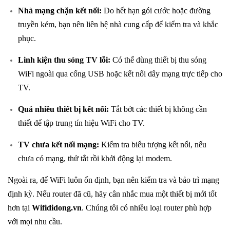
Nhà mạng chặn kết nối:
Do hết hạn gói cước hoặc đường
truyền kém, bạn nên liên hệ nhà cung cấp để kiểm tra và khắc
phục.
Linh kiện thu sóng TV lỗi:
Có thể dùng thiết bị thu sóng
WiFi ngoài qua cổng USB hoặc kết nối dây mạng trực tiếp cho
TV.
Quá nhiều thiết bị kết nối:
Tắt bớt các thiết bị không cần
thiết để tập trung tín hiệu WiFi cho TV.
TV chưa kết nối mạng:
Kiểm tra biểu tượng kết nối, nếu
chưa có mạng, thử tắt rồi khởi động lại modem.
Ngoài ra, để WiFi luôn ổn định, bạn nên kiểm tra và bảo trì mạng
định kỳ. Nếu router đã cũ, hãy cân nhắc mua một thiết bị mới tốt
hơn tại
Wifididong.vn
. Chúng tôi có nhiều loại router phù hợp
với mọi nhu cầu.