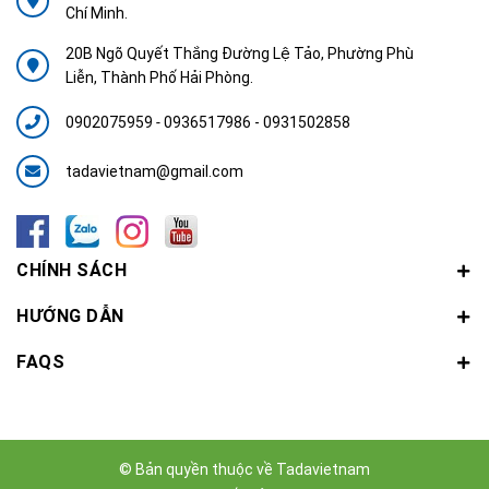
Chí Minh.
20B Ngõ Quyết Thắng Đường Lệ Tảo, Phường Phù
Liễn, Thành Phố Hải Phòng.
0902075959
-
0936517986 - 0931502858
tadavietnam@gmail.com
CHÍNH SÁCH
HƯỚNG DẪN
FAQS
© Bản quyền thuộc về
Tadavietnam