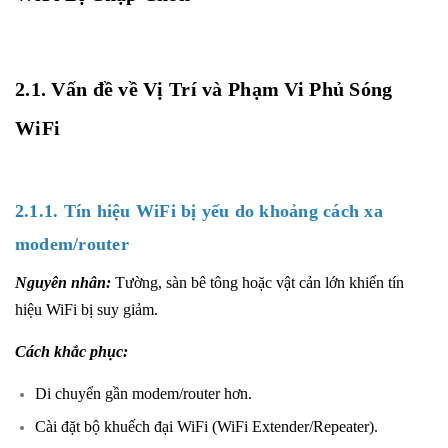
2.1. Vấn đề về Vị Trí và Phạm Vi Phủ Sóng
WiFi
2.1.1. Tín hiệu WiFi bị yếu do khoảng cách xa
modem/router
Nguyên nhân:
Tường, sàn bê tông hoặc vật cản lớn khiến tín
hiệu WiFi bị suy giảm.
Cách khắc phục:
Di chuyển gần modem/router hơn.
Cài đặt bộ khuếch đại WiFi (WiFi Extender/Repeater).