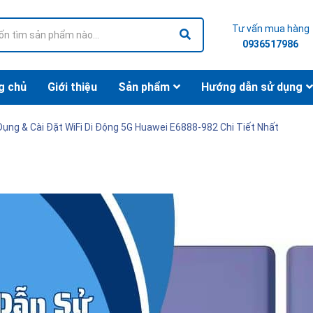
Tư vấn mua hàng
0936517986
g chủ
Giới thiệu
Sản phẩm
Hướng dẫn sử dụng
ụng & Cài Đặt WiFi Di Động 5G Huawei E6888-982 Chi Tiết Nhất