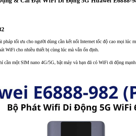
ụng & Cài Đặt WiFi Di Động 5G Huawei E6888-98
82
i pháp tối ưu cho người dùng cần kết nối Internet tốc độ cao mọi lúc m
 WiFi cho nhiều thiết bị cùng lúc mà vẫn ổn định.
 cần một SIM nano 4G/5G, bật máy và bạn đã có WiFi di động mạnh mẽ,