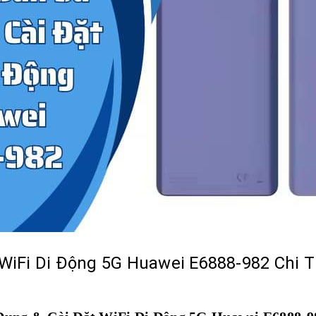
iFi Di Động 5G Huawei E6888-982 Chi T