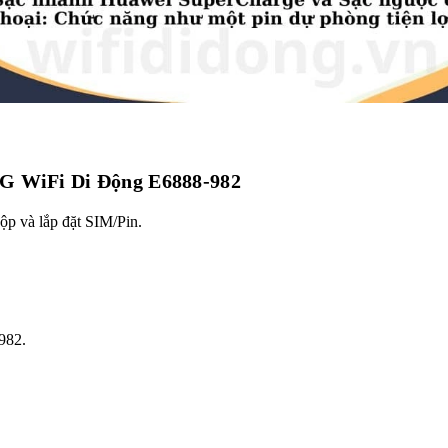
5G WiFi Di Động E6888-982
hộp và lắp đặt SIM/Pin.
982.