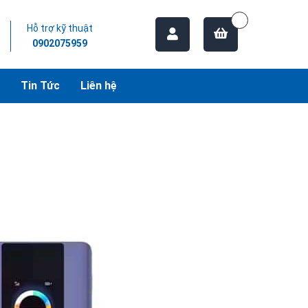
Hỗ trợ kỹ thuật
0902075959
Tin Tức
Liên hệ