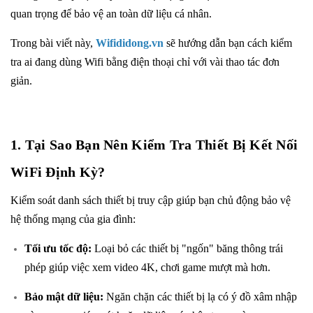
quan trọng để bảo vệ an toàn dữ liệu cá nhân.
Trong bài viết này,
Wifididong.vn
sẽ hướng dẫn bạn cách kiểm
tra ai đang dùng Wifi bằng điện thoại chỉ với vài thao tác đơn
giản.
1. Tại Sao Bạn Nên Kiểm Tra Thiết Bị Kết Nối
WiFi Định Kỳ?
Kiểm soát danh sách thiết bị truy cập giúp bạn chủ động bảo vệ
hệ thống mạng của gia đình:
Tối ưu tốc độ:
Loại bỏ các thiết bị "ngốn" băng thông trái
phép giúp việc xem video 4K, chơi game mượt mà hơn.
Bảo mật dữ liệu:
Ngăn chặn các thiết bị lạ có ý đồ xâm nhập