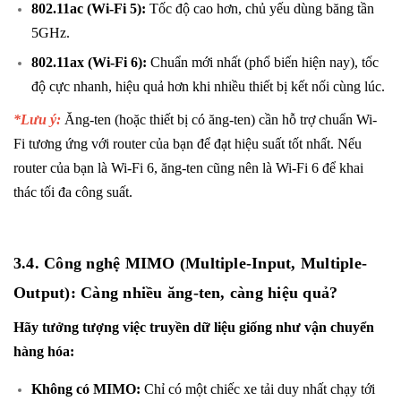
802.11ac (Wi-Fi 5):
Tốc độ cao hơn, chủ yếu dùng băng tần
5GHz.
802.11ax (Wi-Fi 6):
Chuẩn mới nhất (phổ biến hiện nay), tốc
độ cực nhanh, hiệu quả hơn khi nhiều thiết bị kết nối cùng lúc.
*Lưu ý:
Ăng-ten (hoặc thiết bị có ăng-ten) cần hỗ trợ chuẩn Wi-
Fi tương ứng với router của bạn để đạt hiệu suất tốt nhất. Nếu
router của bạn là Wi-Fi 6, ăng-ten cũng nên là Wi-Fi 6 để khai
thác tối đa công suất.
3.4. Công nghệ MIMO (Multiple-Input, Multiple-
Output): Càng nhiều ăng-ten, càng hiệu quả?
Hãy tưởng tượng việc truyền dữ liệu giống như vận chuyển
hàng hóa:
Không có MIMO:
Chỉ có một chiếc xe tải duy nhất chạy tới