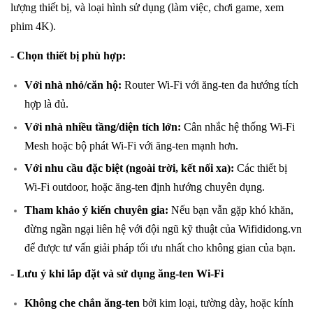
lượng thiết bị, và loại hình sử dụng (làm việc, chơi game, xem
phim 4K).
- Chọn thiết bị phù hợp:
Với nhà nhỏ/căn hộ:
Router Wi-Fi với ăng-ten đa hướng tích
hợp là đủ.
Với nhà nhiều tầng/diện tích lớn:
Cân nhắc hệ thống Wi-Fi
Mesh hoặc bộ phát Wi-Fi với ăng-ten mạnh hơn.
Với nhu cầu đặc biệt (ngoài trời, kết nối xa):
Các thiết bị
Wi-Fi outdoor, hoặc ăng-ten định hướng chuyên dụng.
Tham khảo ý kiến chuyên gia:
Nếu bạn vẫn gặp khó khăn,
đừng ngần ngại liên hệ với đội ngũ kỹ thuật của Wifididong.vn
để được tư vấn giải pháp tối ưu nhất cho không gian của bạn.
- Lưu ý khi lắp đặt và sử dụng ăng-ten Wi-Fi
Không che chắn ăng-ten
bởi kim loại, tường dày, hoặc kính