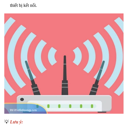
thiết bị kết nối.
💡
Lưu ý
: