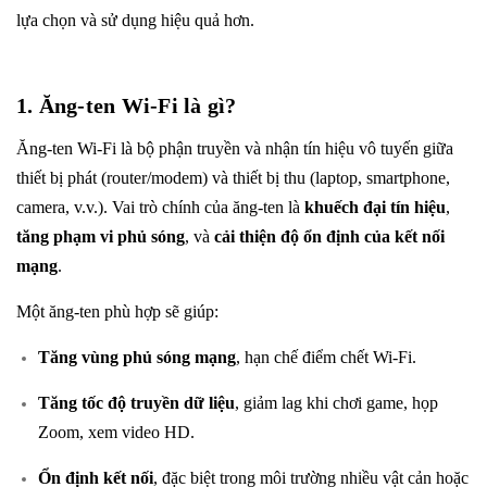
lựa chọn và sử dụng hiệu quả hơn.
1. Ăng-ten Wi-Fi là gì?
Ăng-ten Wi-Fi là bộ phận truyền và nhận tín hiệu vô tuyến giữa
thiết bị phát (router/modem) và thiết bị thu (laptop, smartphone,
camera, v.v.). Vai trò chính của ăng-ten là
khuếch đại tín hiệu
,
tăng phạm vi phủ sóng
, và
cải thiện độ ổn định của kết nối
mạng
.
Một ăng-ten phù hợp sẽ giúp:
Tăng vùng phủ sóng mạng
, hạn chế điểm chết Wi-Fi.
Tăng tốc độ truyền dữ liệu
, giảm lag khi chơi game, họp
Zoom, xem video HD.
Ổn định kết nối
, đặc biệt trong môi trường nhiều vật cản hoặc