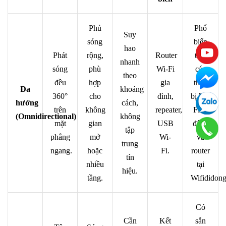
Phủ
Phổ
Suy
sóng
biến
hao
Phát
rộng,
Router
trên
nhanh
sóng
phù
Wi-Fi
các
theo
đều
hợp
gia
thiết
Đa
khoảng
360°
cho
đình,
bị Wi-
hướng
cách,
trên
không
repeater,
Fi di
(Omnidirectional)
không
mặt
gian
USB
động
tập
phẳng
mở
Wi-
và
trung
ngang.
hoặc
Fi.
router
tín
nhiều
tại
hiệu.
tầng.
Wifididong
Có
Cần
Kết
sẵn