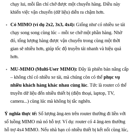
chạy lui, mỗi lần chỉ chở được một chuyến hàng. Điều này
khiến việc vận chuyển (dữ liệu) diễn ra chậm hơn.
Có MIMO (ví dụ 2x2, 3x3, 4x4):
Giống như có nhiều xe tải
chạy song song cùng lúc – mỗi xe chở một phần hàng. Nhờ
đó, tổng lượng hàng được vận chuyển trong cùng một thời
gian sẽ nhiều hơn, giúp tốc độ truyền tải nhanh và hiệu quả
hơn.
MU-MIMO (Multi-User MIMO):
Đây là phiên bản nâng cấp
– không chỉ có nhiều xe tải, mà chúng còn có thể
phục vụ
nhiều khách hàng khác nhau cùng lúc
. Tức là router có thể
truyền dữ liệu đến nhiều thiết bị (điện thoại, laptop, TV,
camera...) cùng lúc mà không bị tắc nghẽn.
Ý nghĩa thực tế:
Số lượng ăng-ten trên router thường đi liền với
số luồng MIMO mà nó hỗ trợ. Ví dụ: router có 4 ăng-ten thường
hỗ trợ 4x4 MIMO. Nếu nhà bạn có nhiều thiết bị kết nối cùng lúc,