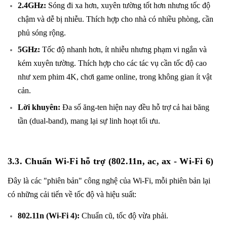
2.4GHz:
Sóng đi xa hơn, xuyên tường tốt hơn nhưng tốc độ
chậm và dễ bị nhiễu. Thích hợp cho nhà có nhiều phòng, cần
phủ sóng rộng.
5GHz:
Tốc độ nhanh hơn, ít nhiễu nhưng phạm vi ngắn và
kém xuyên tường. Thích hợp cho các tác vụ cần tốc độ cao
như xem phim 4K, chơi game online, trong không gian ít vật
cản.
Lời khuyên:
Đa số ăng-ten hiện nay đều hỗ trợ cả hai băng
tần (dual-band), mang lại sự linh hoạt tối ưu.
3.3. Chuẩn Wi-Fi hỗ trợ (802.11n, ac, ax - Wi-Fi 6)
Đây là các "phiên bản" công nghệ của Wi-Fi, mỗi phiên bản lại
có những cải tiến về tốc độ và hiệu suất:
802.11n (Wi-Fi 4):
Chuẩn cũ, tốc độ vừa phải.