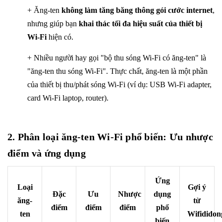
+ Ăng-ten
không làm tăng băng thông gói cước internet
,
nhưng giúp bạn
khai thác tối đa hiệu suất của thiết bị
Wi-Fi
hiện có.
+ Nhiều người hay gọi "bộ thu sóng Wi-Fi có ăng-ten" là
"ăng-ten thu sóng Wi-Fi". Thực chất, ăng-ten là một phần
của thiết bị thu/phát sóng Wi-Fi (ví dụ: USB Wi-Fi adapter,
card Wi-Fi laptop, router).
2. Phân loại ăng-ten Wi-Fi phổ biến: Ưu nhược
điểm và ứng dụng
Ứng
Loại
Gợi ý
Đặc
Ưu
Nhược
dụng
ăng-
từ
điểm
điểm
điểm
phổ
ten
Wifididon
biến