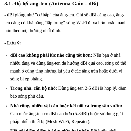
3.1. Độ lợi ăng-ten (Antenna Gain - dBi)
- dBi giống như "cơ bắp" của ăng-ten. Chỉ số dBi càng cao, ăng-
ten càng có khả năng "tập trung" sóng Wi-Fi đi xa hơn hoặc mạnh
hơn theo một hướng nhất định.
- Lưu ý:
dBi cao không phải lúc nào cũng tốt hơn:
Nếu bạn ở nhà
nhiều tầng và dùng ăng-ten đa hướng dBi quá cao, sóng có thể
mạnh ở cùng tầng nhưng lại yếu ở các tầng trên hoặc dưới vì
sóng bị ép phẳng.
Trong nhà, căn hộ nhỏ:
Dùng ăng-ten 2-5 dBi là hợp lý, đảm
bảo sóng phủ đều.
Nhà rộng, nhiều vật cản hoặc kết nối xa trong sân vườn:
Cân nhắc ăng-ten có dBi cao hơn (5-8dBi) hoặc sử dụng giải
pháp nhiều thiết bị (Mesh Wi-Fi, Repeater).
Kết nối điểm-điểm (ví dụ: giữa hai nhà):
Bắt buộc phải