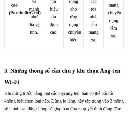
và
tín
dùng
các
cao
mạng
mạnh
hiệu
cho
tòa
(Parabolic/Grid)
chuyên
như
ổn
ứng
nhà,
dụng
đĩa vệ
định
dụng
cầu
tầm
tinh.
cao.
chuyên
mạng
xa.
biệt.
xa.
3. Những thông số cần chú ý khi chọn Ăng-ten
Wi-Fi
Khi đứng trước hàng loạt các loại ăng-ten, bạn có thể bối rối
không biết chọn loại nào. Đừng lo lắng, hãy tập trung vào 3 thông
số chính sau đây, chúng sẽ giúp bạn đưa ra quyết định đúng đắn: