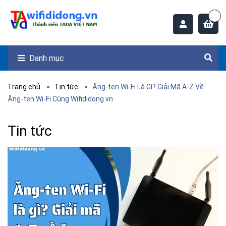
Danh mục
Trang chủ
Tin tức
Ăng-ten Wi-Fi Là Gì? Giải Mã A-Z Về
Ăng-ten Wi-Fi Cùng Wifididong.vn
Tin tức