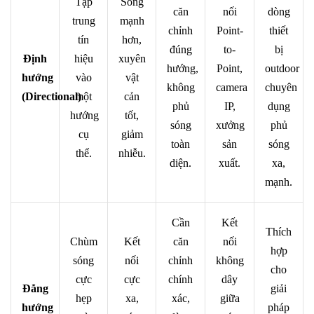
Tập
Sóng
căn
nối
dòng
trung
mạnh
chỉnh
Point-
thiết
tín
hơn,
đúng
to-
bị
Định
hiệu
xuyên
hướng,
Point,
outdoor
hướng
vào
vật
không
camera
chuyên
(Directional)
một
cản
phủ
IP,
dụng
hướng
tốt,
sóng
xưởng
phủ
cụ
giảm
toàn
sản
sóng
thể.
nhiễu.
diện.
xuất.
xa,
mạnh.
Cần
Kết
Thích
Chùm
Kết
căn
nối
hợp
sóng
nối
chỉnh
không
cho
cực
cực
chính
dây
Đẳng
giải
hẹp
xa,
xác,
giữa
hướng
pháp